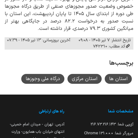
خصوص وضعیت صدور مجوزهای صنفی از طریق درگاه مجوزها
طی دوره از ابتدای سال ۱۴۰۵ تا پایان اردیبهشت، این استان با
نسبت صدور به درخواست ۸۲.۲ درصد در جایگاهی بهتر از
میانگین کشوری ۷۹.۳ درصدی، قرار داشته است.
تاریخ انتشار: ۷ تیر ۱۴۰۵ - ۰۹:۰۸
آخرین بروزرسانی: ۱۳ تیر ۱۴۰۵ - ۰۷:۳۹
کد مطلب: 742310
برچسب‌ها
استان ها
استان مرکزی
درگاه ملی وجوزها
مشخصات شما
راه های ارتباطی
آی‌پی شما:
216.73.216.143
آدرس: تهران - میدان امام خمینی-
انتهای خیابان باب همایون- وزارت
مرورگر شما:
131.0.0.0 Chrome