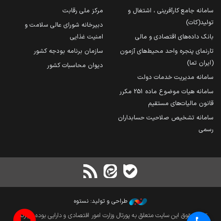
سامانه جامع کارآفرینی ، اشتغال و
مرکز ملی رقابت
تولید(کات)
دبیرخانه شورای عالی سلامت و
بانک داده‌های اقتصادی و مالی
امنیت غذایی
تارنمای پنجره واحد محیط‌های آزمون
سازمان برنامه بودجه کشور
(ایران تما)
دیوان محاسبات کشور
سامانه مدیریت خدمات دولت
سامانه هیات موضوع ماده 251 مکرر
قانون مالیات‌های مستقیم
سامانه تشخیص صلاحیت حسابداران
رسمی
طراحی و تولید: نستوه
تمام حقوق این سایت متعلق به پورتال وزارت امور اقتصادی و دارایی بوده و بازنشر