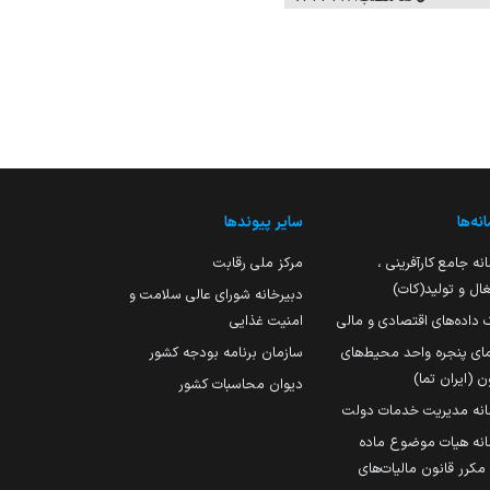
نه‌ها
سایر پیوندها
نه جامع کارآفرینی ،
مرکز ملی رقابت
ال و تولید(کات)
دبیرخانه شورای عالی سلامت و
 داده‌های اقتصادی و مالی
امنیت غذایی
مای پنجره واحد محیط‌های
سازمان برنامه بودجه کشور
ن (ایران تما)
دیوان محاسبات کشور
انه مدیریت خدمات دولت
نه هیات موضوع ماده
251 مکرر قانون مالیات‌های