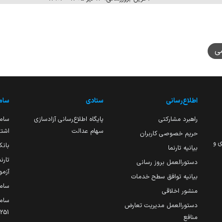
ی
اطلاع‌رسانی
ستادی
ساما
راهبرد مشارکتی
پایگاه اطلاع‌رسانی آزادسازی
ساما
سهام عدالت
اشتغ
حریم خصوصی کاربران
ی و
بانک
بیانیه تارنما
تارن
دستورالعمل بروز رسانی
آزمو
بیانیه توافق سطح خدمات
سام
منشور اخلاقی
ساما
دستورالعمل مدیریت تعارض
منافع