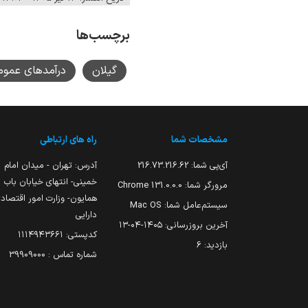
برچسب‌ها
گیلان
درآمدهای عموم
مشخصات شما
راه های ارتباطی
آی‌پی شما:
216.73.216.62
آدرس: تهران - میدان امام
خمینی- انتهای خیابان باب
مرورگر شما:
131.0.0.0 Chrome
همایون- وزارت امور اقتصاد
سیستم‌عامل شما:
Mac OS
دارایی
آخرین بروزرسانی:
۱۴۰۵-۰۴-۱۳
کدپستی: ۱۱۱۴۹۴۳۶۶۱
بازدید:
6
شماره تماس : 39909000