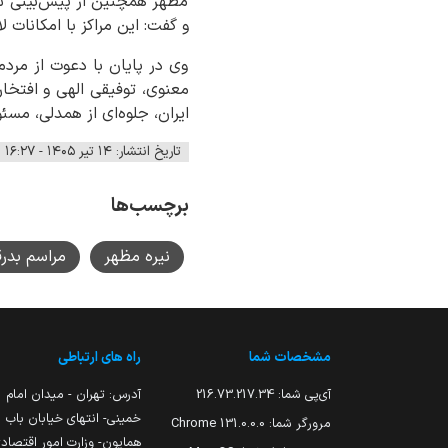
مظهر همچنین از پیش‌بینی سه 
و گفت: این مراکز با امکانات 
وی در پایان با دعوت از مرد
معنوی، توفیقی الهی و افتخاری
ایران، جلوه‌ای از همدلی، مسئ
تاریخ انتشار: ۱۴ تیر ۱۴۰۵ - ۱۶:۲۷
برچسب‌ها
نیره مظهر
مراسم بدرق
مشخصات شما
راه های ارتباطی
آی‌پی شما:
216.73.217.34
آدرس: تهران - میدان امام
خمینی- انتهای خیابان باب
مرورگر شما:
131.0.0.0 Chrome
همایون- وزارت امور اقتصاد