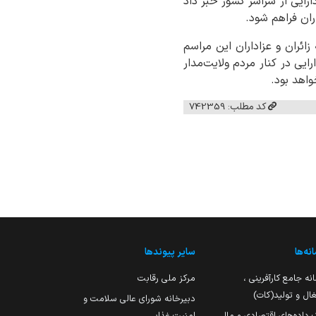
رایی از سراسر کشور خبر داد
ران فراهم شود.
ئران و عزاداران این مراسم
ایی در کنار مردم ولایت‌مدار
واهد بود.
کد مطلب: 742359
نه‌ها
سایر پیوندها
نه جامع کارآفرینی ،
مرکز ملی رقابت
ال و تولید(کات)
دبیرخانه شورای عالی سلامت و
 داده‌های اقتصادی و مالی
امنیت غذایی