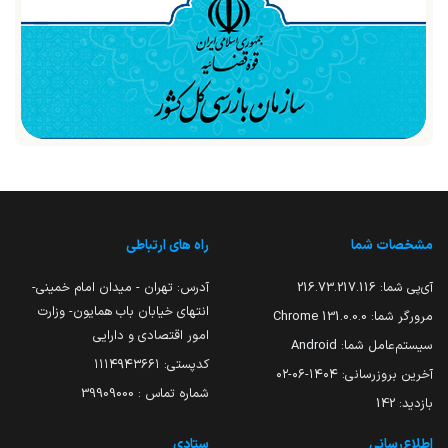
مشخصات شما
راه های ارتباطی
آی‌پی شما:
216.73.217.116
آدرس: تهران - میدان امام خمینی-
انتهای خیابان باب همایون- وزارت
مرورگر شما:
131.0.0.0 Chrome
امور اقتصادی و دارایی
سیستم‌عامل شما:
Android
کدپستی: ۱۱۱۴۹۴۳۶۶۱
آخرین بروزرسانی:
۱۴۰۴-۰۶-۰۲
شماره تماس : 39909000
بازدید:
142
اطلاع‌رسانی
ستادی