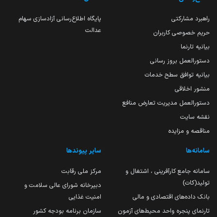
راهبرد مشارکتی
پایگاه اطلاع‌رسانی آزادسازی سهام
عدالت
حریم خصوصی کاربران
بیانیه تارنما
دستورالعمل بروز رسانی
بیانیه توافق سطح خدمات
منشور اخلاقی
دستورالعمل مدیریت تعارض منافع
نقشه سایت
مناقصه و مزایده
سامانه‌ها
سایر پیوندها
سامانه جامع کارآفرینی ، اشتغال و
مرکز ملی رقابت
تولید(کات)
دبیرخانه شورای عالی سلامت و
بانک داده‌های اقتصادی و مالی
امنیت غذایی
تارنمای پنجره واحد محیط‌های آزمون
سازمان برنامه بودجه کشور