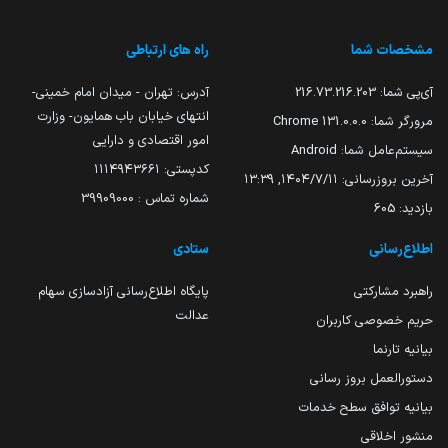
مشخصات شما
راه های ارتباطی
آی‌پی شما:
216.73.216.203
آدرس: تهران - میدان امام خمینی-
انتهای خیابان باب همایون- وزارت
مرورگر شما:
131.0.0.0 Chrome
امور اقتصادی و دارایی
سیستم‌عامل شما:
Android
کدپستی: ۱۱۱۴۹۴۳۶۶۱
آخرین بروزرسانی:
۱۴۰۴/۷/۱۱, ۱۳:۳۹
شماره تماس : 39909000
بازدید:
605
اطلاع‌رسانی
ستادی
راهبرد مشارکتی
پایگاه اطلاع‌رسانی آزادسازی سهام
عدالت
حریم خصوصی کاربران
بیانیه تارنما
دستورالعمل بروز رسانی
بیانیه توافق سطح خدمات
منشور اخلاقی