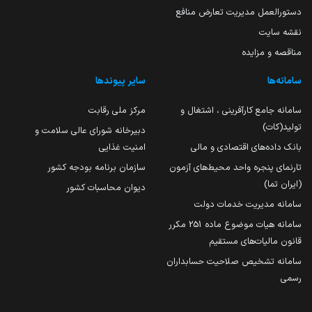
دستورالعمل مدیریت تعارض منافع
نقشه سایت
مناقصه و مزایده
سامانه‌ها
سایر پیوندها
سامانه جامع کارآفرینی ، اشتغال و
مرکز ملی رقابت
تولید(کات)
دبیرخانه شورای عالی سلامت و
بانک داده‌های اقتصادی و مالی
امنیت غذایی
تارنمای پنجره واحد محیط‌های آزمون
سازمان برنامه بودجه کشور
(ایران تما)
دیوان محاسبات کشور
سامانه مدیریت خدمات دولت
سامانه هیات موضوع ماده 251 مکرر
قانون مالیات‌های مستقیم
سامانه تشخیص صلاحیت حسابداران
رسمی