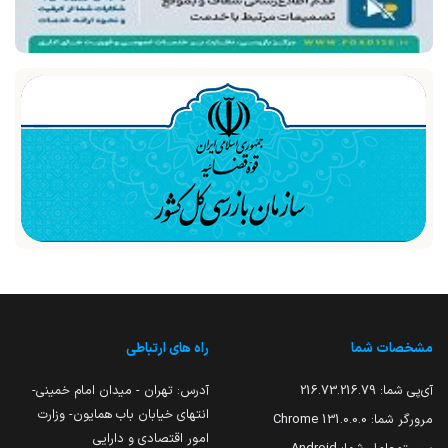
مشخصات شما
راه های ارتباطی
آی‌پی شما:
216.73.216.79
آدرس: تهران - میدان امام خمینی-
انتهای خیابان باب همایون- وزارت
مرورگر شما:
131.0.0.0 Chrome
امور اقتصادی و دارایی