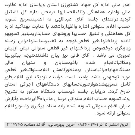
امور مالی اداره کل جهاد کشتورزی استان ورؤساي اداره نظارت
مالي واداره هماهنگي وتلفيقحسابها درمحل اداره كل تشکیل
گردید.درابتداي جلسه آقاي عبداللهی به اهميتتسريع تسويه
حساب اقلام سنواتي اشاره واظهارداشتند با عنايت بهتاكيد اداره
كل هماهنگي و تلفيق حسابها وروشهاي حسابداريمبنيبر تسويهو
تاديه پرداختهايغير قطعي،توجه به تغييرسياستهادراين زمينه
وبازنگري درخصوص پرداختهاي غير قطعي سنواتي بيش ازپيش
ضروري مي باشد . آقاي فانی نيز بيان داشتندنتيجه پيگيريها
ومكاتباتانجام شده باذيحسابان و مديران مالي
دستگاههاياجرائياستان بهمنظوركاهش اقلامسنواتيغير قطعي
مورد توجهمي باشد واميد است درآينده نزديك اين اقلامبطور
كامل تسويهشدهوازصورتحسابهاي دستگاههاي اجرائي استان
خارج گردد. درپایان جلسه ذیحساب دستگاه مذکور به تشریح
روند تسویه حساب اقلام سنواتی درسال مالی1401پرداخت وگزارش
میزان اقلام سنواتی تسویه شده رابه ستاد پیگیری وتسویهاقلام
سنواتی ارائه نمود.
تاریخ انتشار: ۵ آذر ۱۴۰۱ - ۰۸:۲۶
آخرین بروزرسانی:
کد مطلب: 234745