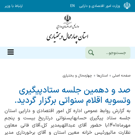
وزارت امور اقتصادی و دارایی
EN
ارتباط با وزیر
صفحه اصلی
استان‌ها
چهارمحال و بختياري
صد و دهمین جلسه ستادپیگیری
وتسویه اقلام سنواتی برگزار گردید.
به گزارش روابط عمومی اداره کل امور اقتصادی و دارایی استان
جلسه ستاد پيگيري حسابهايسنواتي درتاريخ بیست و پنجم
مهرماه1401با حضور آقاي عبداللهیمدير كل،آقای فانی معاون
نظارت مالیورئیس خزانه معین استان و آقای برخورداری مدیر