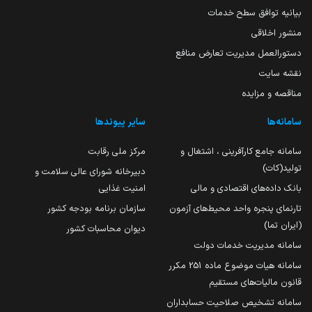
بیانیه توافق سطح خدمات
منشور اخلاقی
دستورالعمل مدیریت تعارض منافع
نقشه سایت
مناقصه و مزایده
سامانه‌ها
سایر پیوندها
سامانه جامع کارآفرینی ، اشتغال و
مرکز ملی رقابت
تولید(کات)
دبیرخانه شورای عالی سلامت و
بانک داده‌های اقتصادی و مالی
امنیت غذایی
تارنمای پنجره واحد محیط‌های آزمون
سازمان برنامه بودجه کشور
(ایران تما)
دیوان محاسبات کشور
سامانه مدیریت خدمات دولت
سامانه هیات موضوع ماده 251 مکرر
قانون مالیات‌های مستقیم
سامانه تشخیص صلاحیت حسابداران