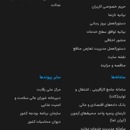
عدالت
حریم خصوصی کاربران
بیانیه تارنما
دستورالعمل بروز رسانی
بیانیه توافق سطح خدمات
منشور اخلاقی
دستورالعمل مدیریت تعارض منافع
نقشه سایت
مناقصه و مزایده
سامانه‌ها
سایر پیوندها
سامانه جامع کارآفرینی ، اشتغال و
مرکز ملی رقابت
تولید(کات)
دبیرخانه شورای عالی سلامت و
بانک داده‌های اقتصادی و مالی
امنیت غذایی
تارنمای پنجره واحد محیط‌های آزمون
سازمان برنامه بودجه کشور
(ایران تما)
دیوان محاسبات کشور
سامانه مدیریت خدمات دولت