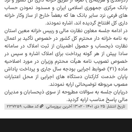
(درآمدی و هزینه‌ای ) صرفاً از طریق خزانه داری کل کشور و نزد
بانک مرکزی جمهوری اسلامی ایران و مسدود نمودن حساب
های فرعی نزد سایر بانک ها که بعضاً خارج از ساز وکار خزانه
داری کل افتتاح گردیده اند، اشاره نمودند.
در ادامه جلسه معاون نظارت مالي و رییس خزانه معین استان
به نامه خزانه دار محترم کل کشور در خصوص تأکید بر اعمال
نظارت ذیحساب و حصول اطمینان از ثبت املاک در سامانه
سادا پیش از هر گونه پرداخت برای املاک اشاره و سپس در
خصوص تصویب نامه هیأت محترم وزیران در مورد اصلاحیه
ماده (21) ضوابط اجرایی بودجه سال جاری و پرداخت پاداش
پایان خدمت کارکنان دستگاه های اجرایی از محل اعتبارات
مصوب مربوطه توضیحاتی ارایه نمودند.
درپایان جلسه به سوالات مطروحه از سوی ذیحسابان و مدیران
مالی پاسخ مناسب ارایه گردید.
تاریخ انتشار: ۲۵ دی ۱۴۰۱ - ۱۳:۰۲
آخرین بروزرسانی:
کد مطلب: 237259