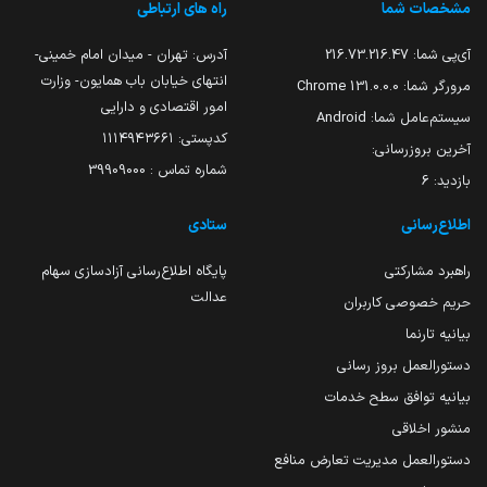
مشخصات شما
راه های ارتباطی
آی‌پی شما:
216.73.216.47
آدرس: تهران - میدان امام خمینی-
انتهای خیابان باب همایون- وزارت
مرورگر شما:
131.0.0.0 Chrome
امور اقتصادی و دارایی
سیستم‌عامل شما:
Android
کدپستی: ۱۱۱۴۹۴۳۶۶۱
آخرین بروزرسانی:
شماره تماس : 39909000
بازدید:
6
اطلاع‌رسانی
ستادی
راهبرد مشارکتی
پایگاه اطلاع‌رسانی آزادسازی سهام
عدالت
حریم خصوصی کاربران
بیانیه تارنما
دستورالعمل بروز رسانی
بیانیه توافق سطح خدمات
منشور اخلاقی
دستورالعمل مدیریت تعارض منافع