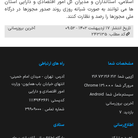
اسلامی، استانداران و مدیران کل امور اقتصادی و دارایی استان
ها می توانند به صورت شبانه روزی روند صدور مجوزها در درگاه
ملی مجوزها را رصد و نظارت کنند.
تاریخ انتشار: ۱۷ اردیبهشت ۱۴۰۲ - ۰۹:۵۲
آخرین بروزرسانی:
کد مطلب: 243135
مشخصات شما
راه های ارتباطی
آی‌پی شما:
216.73.216.212
آدرس: تهران - میدان امام خمینی-
انتهای خیابان باب همایون- وزارت
مرورگر شما:
131.0.0.0 Chrome
امور اقتصادی و دارایی
سیستم‌عامل شما:
Android
کدپستی: ۱۱۱۴۹۴۳۶۶۱
آخرین بروزرسانی:
شماره تماس : 39909000
بازدید:
7
اطلاع‌رسانی
ستادی
راهبرد مشارکتی
پایگاه اطلاع‌رسانی آزادسازی سهام