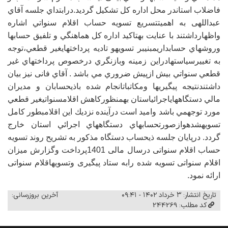
فاضلاب استاندر محل اداره كل تشکیل گردید.درابتداي جلسه آقاي
عبداللهی به اهميتتسريع تسويه حساب اقلام سنواتي اشاره
واظهارداشتند با عنايت بهتاكيد اداره كل هماهنگي و تلفيق حسابها
وروشهاي حسابداريمبنيبر تسويهو تاديه پرداختهايغير قطعي،توجه
به تغييرسياستهادراين زمينه وبازنگري درخصوص پرداختهاي غير
قطعي سنواتي بيش ازپيش ضروري مي باشد . آقاي فانی نيز بيان
داشتندنتيجه پيگيريها ومكاتباتانجام شده باذيحسابان و مديران
مالي دستگاههاياجرائياستان بهمنظوركاهش اقلامسنواتيغير قطعي
مورد توجهمي باشد واميد است درآينده نزديك اين اقلامبطور كامل
تسويهشدهوازصورتحسابهاي دستگاههاي اجرائي استان خارج
گردد. درپایان جلسه ذیحساب دستگاه مذکور به تشریح روند تسویه
حساب اقلام سنواتی درسال مالی 1401پرداخت وگزارش میزان
اقلام سنواتی تسویه شده رابه ستاد پیگیری وتسویهاقلام سنواتی
ارائه نمود.
تاریخ انتشار: ۳ خرداد ۱۴۰۲ - ۰۹:۴۱
آخرین بروزرسانی:
کد مطلب: 244269