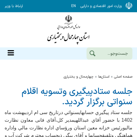
وزارت امور اقتصادی و دارایی
EN
ارتباط با وزیر
صفحه اصلی
استان‌ها
چهارمحال و بختياري
جلسه ستادپیگیری وتسویه اقلام
سنواتی برگزار گردید.
جلسه ستاد پيگيري حسابهايسنواتي درتاريخ سی ام اردیبهشت ماه
1402 با حضور آقاي عبداللهیمدير كل،آقای فانی معاون نظارت
مالیورئیس خزانه معین استان ورؤساي اداره نظارت مالي واداره
هماهنگي وتلفيقحسابها و آقاي بیگی ذیحساب محترم شرکت آب و