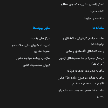
دستورالعمل مدیریت تعارض منافع
نقشه سایت
مناقصه و مزایده
سامانه‌ها
سایر پیوندها
سامانه جامع کارآفرینی ، اشتغال و
مرکز ملی رقابت
تولید(کات)
دبیرخانه شورای عالی سلامت و
بانک داده‌های اقتصادی و مالی
امنیت غذایی
تارنمای پنجره واحد محیط‌های آزمون
سازمان برنامه بودجه کشور
(ایران تما)
دیوان محاسبات کشور
سامانه مدیریت خدمات دولت
سامانه هیات موضوع ماده 251 مکرر
قانون مالیات‌های مستقیم
سامانه تشخیص صلاحیت حسابداران
رسمی