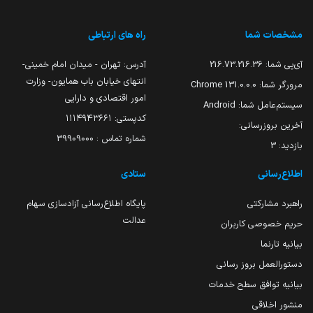
مشخصات شما
راه های ارتباطی
آی‌پی شما:
216.73.216.36
آدرس: تهران - میدان امام خمینی-
انتهای خیابان باب همایون- وزارت
مرورگر شما:
131.0.0.0 Chrome
امور اقتصادی و دارایی
سیستم‌عامل شما:
Android
کدپستی: ۱۱۱۴۹۴۳۶۶۱
آخرین بروزرسانی:
شماره تماس : 39909000
بازدید:
3
اطلاع‌رسانی
ستادی
راهبرد مشارکتی
پایگاه اطلاع‌رسانی آزادسازی سهام
عدالت
حریم خصوصی کاربران
بیانیه تارنما
دستورالعمل بروز رسانی
بیانیه توافق سطح خدمات
منشور اخلاقی