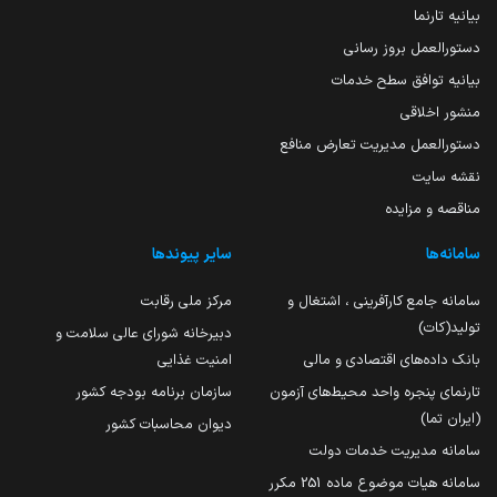
بیانیه تارنما
دستورالعمل بروز رسانی
بیانیه توافق سطح خدمات
منشور اخلاقی
دستورالعمل مدیریت تعارض منافع
نقشه سایت
مناقصه و مزایده
سامانه‌ها
سایر پیوندها
سامانه جامع کارآفرینی ، اشتغال و
مرکز ملی رقابت
تولید(کات)
دبیرخانه شورای عالی سلامت و
بانک داده‌های اقتصادی و مالی
امنیت غذایی
تارنمای پنجره واحد محیط‌های آزمون
سازمان برنامه بودجه کشور
(ایران تما)
دیوان محاسبات کشور
سامانه مدیریت خدمات دولت
سامانه هیات موضوع ماده 251 مکرر