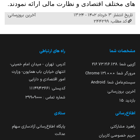
های مختلف اقتصادی و نظارت مالی ارائه نمودند.
تاریخ انتشار: ۳ خرداد ۱۴۰۲ - ۱۳:۲۴
آخرین بروزرسانی:
کد مطلب: 244299
مشخصات شما
راه های ارتباطی
آی‌پی شما:
216.73.216.138
آدرس: تهران - میدان امام خمینی-
انتهای خیابان باب همایون- وزارت
مرورگر شما:
131.0.0.0 Chrome
امور اقتصادی و دارایی
سیستم‌عامل شما:
Android
کدپستی: ۱۱۱۴۹۴۳۶۶۱
آخرین بروزرسانی:
شماره تماس : 39909000
بازدید:
15
اطلاع‌رسانی
ستادی
راهبرد مشارکتی
پایگاه اطلاع‌رسانی آزادسازی سهام
عدالت
حریم خصوصی کاربران