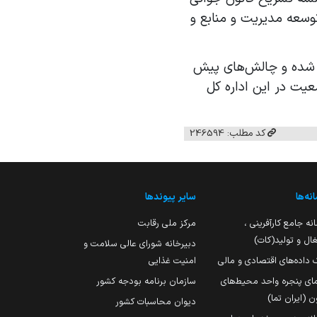
وسعه مدیریت و منابع و
 شده و چالش‌های پیش
یت در این اداره کل
کد مطلب: 246594
نه‌ها
سایر پیوندها
نه جامع کارآفرینی ،
مرکز ملی رقابت
ال و تولید(کات)
دبیرخانه شورای عالی سلامت و
 داده‌های اقتصادی و مالی
امنیت غذایی
مای پنجره واحد محیط‌های
سازمان برنامه بودجه کشور
ن (ایران تما)
دیوان محاسبات کشور