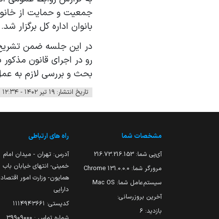
جمعیت و حمایت از خانواد
بانوان اداره کل برگزار شد
.
در این جلسه ضمن تشریح
رو در اجرای قانون مذکور
بحث و بررسی لازم به عمل
تاریخ انتشار: ۱۹ تیر ۱۴۰۲ - ۱۲:۳۴
مشخصات شما
راه های ارتباطی
آی‌پی شما:
216.73.216.153
آدرس: تهران - میدان امام
خمینی- انتهای خیابان باب
مرورگر شما:
131.0.0.0 Chrome
همایون- وزارت امور اقتصاد
سیستم‌عامل شما:
Mac OS
دارایی
آخرین بروزرسانی:
کدپستی: ۱۱۱۴۹۴۳۶۶۱
بازدید:
6
شماره تماس : 39909000