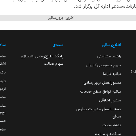
رشناسمدعو اداره کل برگزار شد.
آخرین بروزرسانی:
اطلاع‌رسانی
ستادی
ساما
راهبرد مشارکتی
پایگاه اطلاع‌رسانی آزادسازی
ساما
سهام عدالت
اشتغ
حریم خصوصی کاربران
ی و
بانک
بیانیه تارنما
تارن
دستورالعمل بروز رسانی
آزمو
بیانیه توافق سطح خدمات
سام
منشور اخلاقی
ساما
دستورالعمل مدیریت تعارض
منافع
مست
نقشه سایت
سام
مناقصه و مزایده