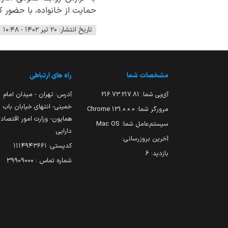
حمایت از خانواده، با حضور کا
تاریخ انتشار: ۲۰ تیر ۱۴۰۲ - ۱۰:۴۸
مشخصات شما
راه های ارتباطی
آی‌پی شما:
216.73.217.81
آدرس: تهران - میدان امام
خمینی- انتهای خیابان باب
مرورگر شما:
131.0.0.0 Chrome
همایون- وزارت امور اقتصاد
سیستم‌عامل شما:
Mac OS
دارایی
آخرین بروزرسانی:
کدپستی: ۱۱۱۴۹۴۳۶۶۱
بازدید:
6
شماره تماس : 39909000