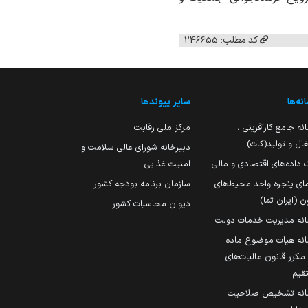
کد مطلب: 246655
نه‌ها
سایر پیوندها
نه جامع کارآفرینی ،
مرکز ملی رقابت
ال و تولید(کات)
دبیرخانه شورای عالی سلامت و
 داده‌های اقتصادی و مالی
امنیت غذایی
مای پنجره واحد محیط‌های
سازمان برنامه بودجه کشور
ن (ایران تما)
دیوان محاسبات کشور
انه مدیریت خدمات دولت
نه هیات موضوع ماده
251 مکرر قانون مالیات‌های
قیم
انه تشخیص صلاحیت