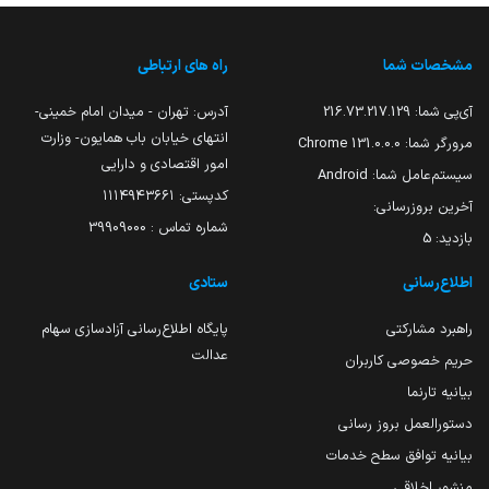
مشخصات شما
راه های ارتباطی
آی‌پی شما:
216.73.217.129
آدرس: تهران - میدان امام خمینی-
انتهای خیابان باب همایون- وزارت
مرورگر شما:
131.0.0.0 Chrome
امور اقتصادی و دارایی
سیستم‌عامل شما:
Android
کدپستی: ۱۱۱۴۹۴۳۶۶۱
آخرین بروزرسانی:
شماره تماس : 39909000
بازدید:
5
اطلاع‌رسانی
ستادی
راهبرد مشارکتی
پایگاه اطلاع‌رسانی آزادسازی سهام
عدالت
حریم خصوصی کاربران
بیانیه تارنما
دستورالعمل بروز رسانی
بیانیه توافق سطح خدمات
منشور اخلاقی