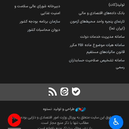
تولید(کات)
دبیرخانه شورای عالی سلامت و
بانک داده‌های اقتصادی و مالی
امنیت غذایی
تارنمای پنجره واحد محیط‌های آزمون
سازمان برنامه بودجه کشور
(ایران تما)
دیوان محاسبات کشور
سامانه مدیریت خدمات دولت
سامانه هیات موضوع ماده 251 مکرر
قانون مالیات‌های مستقیم
سامانه تشخیص صلاحیت حسابداران
رسمی
طراحی و تولید: نستوه
تمام حقوق این سایت متعلق به پورتال وزارت امور اقتصادی و دارایی بوده و بازنشر
♿︎
مطالب تنها با ذکر منبع مجاز است.
باز نشر مطالب با ذکر منبع بلامانع است.