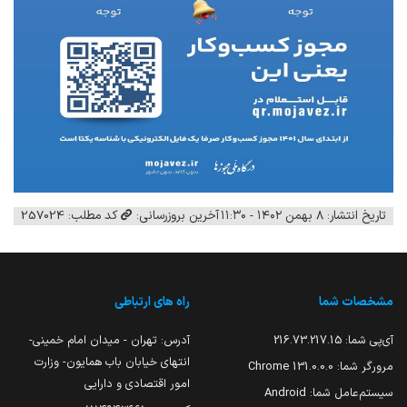
تاریخ انتشار: ۸ بهمن ۱۴۰۲ - ۱۱:۳۰
آخرین بروزرسانی:
کد مطلب: 257024
مشخصات شما
راه های ارتباطی
آی‌پی شما:
216.73.217.15
آدرس: تهران - میدان امام خمینی-
انتهای خیابان باب همایون- وزارت
مرورگر شما:
131.0.0.0 Chrome
امور اقتصادی و دارایی
سیستم‌عامل شما:
Android