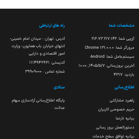
مشخصات شما
راه های ارتباطی
آی‌پی شما:
216.73.217.142
آدرس: تهران - میدان امام خمینی-
انتهای خیابان باب همایون- وزارت
مرورگر شما:
131.0.0.0 Chrome
امور اقتصادی و دارایی
سیستم‌عامل شما:
Android
کدپستی: ۱۱۱۴۹۴۳۶۶۱
آخرین بروزرسانی:
۱۴۰۵/۵/۷, ۱۰:۰۰
شماره تماس : 39909000
بازدید:
4317
اطلاع‌رسانی
ستادی
راهبرد مشارکتی
پایگاه اطلاع‌رسانی آزادسازی سهام
عدالت
حریم خصوصی کاربران
بیانیه تارنما
دستورالعمل بروز رسانی
بیانیه توافق سطح خدمات