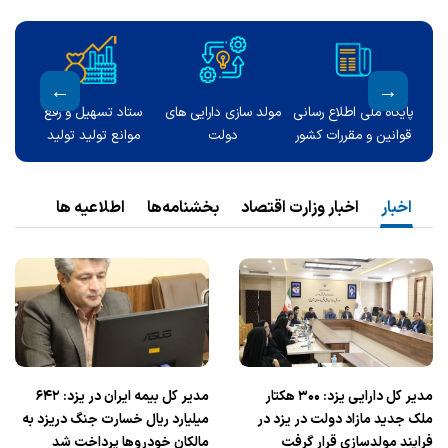
پایگاه ملی اطلاع رسانی
مولد سازی دارایی های
ستاد تسهیل و رفع
پد
قوانین و مقررات کشور
دولت
موانع تولید تولید
اخبار
اخبار وزارت اقتصاد
بخشنامه‌ها
اطلاعیه ها
مدیر کل دارایی یزد: ۳۰۰ هکتار
مدیر کل بیمه ایران در یزد: ۶۴۲
ملک جدید مازاد دولت در یزد در
میلیارد ریال خسارت جنگ دریزد به
فرایند مولدسازی قرار گرفت
مالکان خودروها پرداخت شد