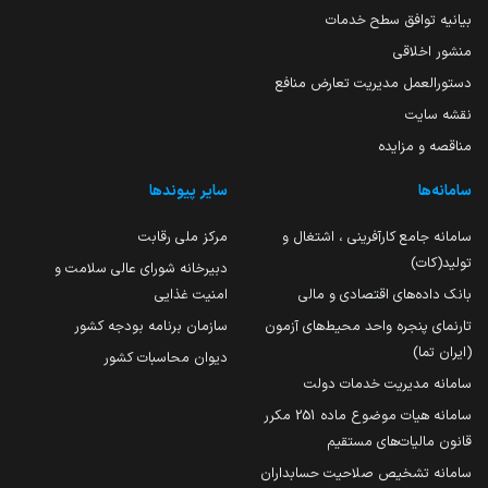
بیانیه توافق سطح خدمات
منشور اخلاقی
دستورالعمل مدیریت تعارض منافع
نقشه سایت
مناقصه و مزایده
سامانه‌ها
سایر پیوندها
سامانه جامع کارآفرینی ، اشتغال و
مرکز ملی رقابت
تولید(کات)
دبیرخانه شورای عالی سلامت و
بانک داده‌های اقتصادی و مالی
امنیت غذایی
تارنمای پنجره واحد محیط‌های آزمون
سازمان برنامه بودجه کشور
(ایران تما)
دیوان محاسبات کشور
سامانه مدیریت خدمات دولت
سامانه هیات موضوع ماده 251 مکرر
قانون مالیات‌های مستقیم
سامانه تشخیص صلاحیت حسابداران