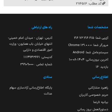
کد مطلب: 276516
مشخصات شما
راه های ارتباطی
آی‌پی شما:
216.73.216.215
آدرس: تهران - میدان امام خمینی-
انتهای خیابان باب همایون- وزارت
مرورگر شما:
131.0.0.0 Chrome
امور اقتصادی و دارایی
سیستم‌عامل شما:
Android
کدپستی: ۱۱۱۴۹۴۳۶۶۱
آخرین بروزرسانی:
۱۴۰۴-۰۸-۱۰
شماره تماس : 39909000
بازدید:
16
اطلاع‌رسانی
ستادی
راهبرد مشارکتی
پایگاه اطلاع‌رسانی آزادسازی سهام
عدالت
حریم خصوصی کاربران
بیانیه تارنما
دستورالعمل بروز رسانی