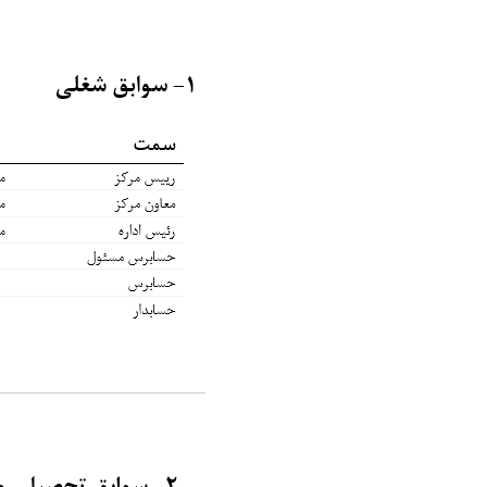
.
.
.