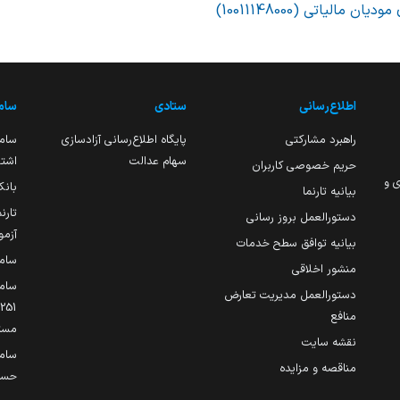
 مالیاتی (10011148000)
اطلاع‌رسانی
ستادی
ساما
راهبرد مشارکتی
پایگاه اطلاع‌رسانی آزادسازی
ساما
سهام عدالت
اشتغ
حریم خصوصی کاربران
ی و
بانک
بیانیه تارنما
تارن
دستورالعمل بروز رسانی
آزمو
بیانیه توافق سطح خدمات
سام
منشور اخلاقی
ساما
دستورالعمل مدیریت تعارض
منافع
مست
نقشه سایت
سام
مناقصه و مزایده
حساب