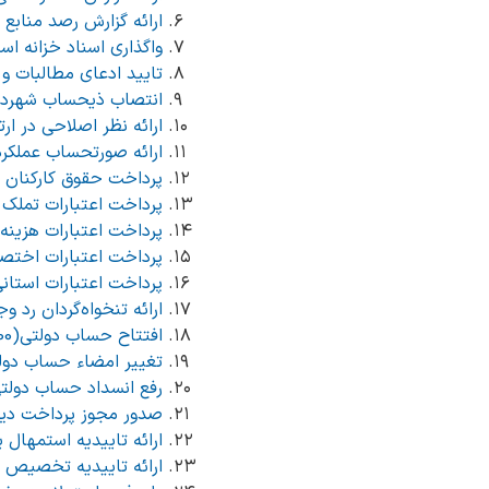
ارائه گزارش رصد منابع استانی (1
واگذاری اسناد خزانه اسلامی(01100
تایید ادعای مطالبات و بده
انتصاب ذیحساب شهرداریها 
ارائه نظر اصلاحی در ارتبا
ارائه صورتحساب عملکرد بودج
پرداخت حقوق کارکنان دولت(7100
پرداخت اعتبارات تملک دارای
پرداخت اعتبارات هزینه‌ای دست
پرداخت اعتبارات اختصاصی دس
پرداخت اعتبارات استانی (11137109
ارائه تنخواه‌گردان رد وجوه اض
افتتاح حساب دولتی(10012097100)
تغییر امضاء حساب دولتی(2097104
رفع انسداد حساب دولتی (12097101
صدور مجوز پرداخت دیون بلامح
ارائه تاییدیه استمهال یا 
ارائه تاییدیه تخصیص بودجه است