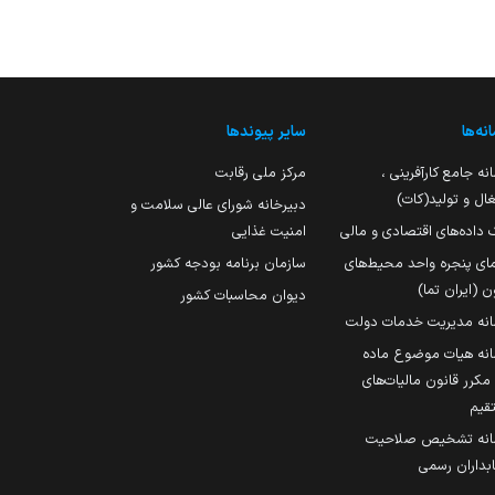
نه‌ها
سایر پیوندها
نه جامع کارآفرینی ،
مرکز ملی رقابت
ال و تولید(کات)
دبیرخانه شورای عالی سلامت و
 داده‌های اقتصادی و مالی
امنیت غذایی
مای پنجره واحد محیط‌های
سازمان برنامه بودجه کشور
ن (ایران تما)
دیوان محاسبات کشور
انه مدیریت خدمات دولت
نه هیات موضوع ماده
251 مکرر قانون مالیات‌های
قیم
انه تشخیص صلاحیت
داران رسمی