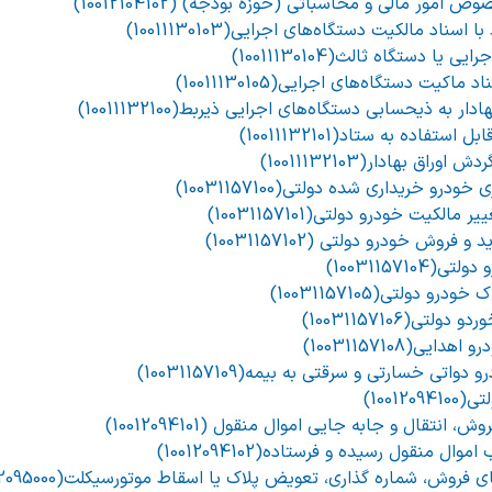
امور مالی و محاسباتی (حوزه بودجه) (10012104102)
ناد مالکیت دستگاه‌های اجرایی(10011130103)
یا دستگاه ثالث(10011130104)
کیت دستگاه‌های اجرایی(10011130105)
ر به ذیحسابی دستگاه‌های اجرایی ذیربط(10011132100)
ستفاده به ستاد(10011132101)
اق بهادار(10011132103)
رو خریداری شده دولتی(10031157100)
لکیت خودرو دولتی(10031157101)
وش خودرو دولتی (10031157102)
100311571)
 دولتی(10031157105)
ی(10031157106)
ی(10031157108)
اتی خسارتی و سرقتی به بیمه(10031157109)
10012)
انتقال و جابه جایی اموال منقول (10012094101)
 منقول رسیده و فرستاده(10012094102)
روش، شماره گذاری، تعویض پلاک یا اسقاط موتورسیکلت(10032095000)