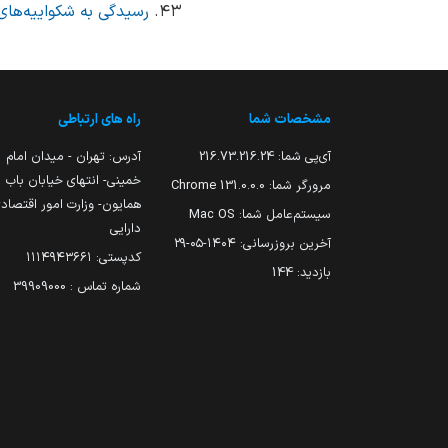
رسیدگی به شکواییه‌های مودیان
مشخصات شما
راه های ارتباطی
آی‌پی شما:
216.73.216.24
آدرس: تهران - میدان امام
خمینی- انتهای خیابان باب
مرورگر شما:
131.0.0.0 Chrome
همایون- وزارت امور اقتصاد
سیستم‌عامل شما:
Mac OS
دارایی
آخرین بروزرسانی:
۱۴۰۴-۰۵-۲۹
کدپستی: ۱۱۱۴۹۴۳۶۶۱
بازدید:
144
شماره تماس : 39909000