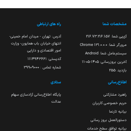
مشخصات شما
راه های ارتباطی
آی‌پی شما:
216.73.216.157
آدرس: تهران - میدان امام خمینی-
انتهای خیابان باب همایون- وزارت
مرورگر شما:
131.0.0.0 Chrome
امور اقتصادی و دارایی
سیستم‌عامل شما:
Android
کدپستی: ۱۱۱۴۹۴۳۶۶۱
آخرین بروزرسانی:
۱۴۰۵-۰۵-۱۱
شماره تماس : 39909000
بازدید:
255
اطلاع‌رسانی
ستادی
راهبرد مشارکتی
پایگاه اطلاع‌رسانی آزادسازی سهام
عدالت
حریم خصوصی کاربران
بیانیه تارنما
دستورالعمل بروز رسانی
بیانیه توافق سطح خدمات