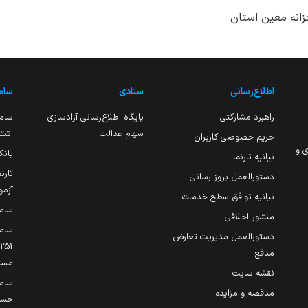
زانه معین استان
اطلاع‌رسانی
ستادی
ساما
راهبرد مشارکتی
پایگاه اطلاع‌رسانی آزادسازی
ساما
سهام عدالت
اشتغ
حریم خصوصی کاربران
ی و
بانک
بیانیه تارنما
تارن
دستورالعمل بروز رسانی
آزمو
بیانیه توافق سطح خدمات
سام
منشور اخلاقی
ساما
دستورالعمل مدیریت تعارض
منافع
مست
نقشه سایت
سام
مناقصه و مزایده
حساب