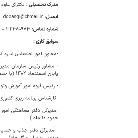
مدرک تحصیلی :
دکترای علوم 
ایمیل:
dodangi@chmail.ir
شماره تماس:
32480974 – 017
سوابق کاری :
-معاون امور اقتصادی اداره کل امور اقتصا
پایان اسفندماه 1402 (با حفظ سمت )
- رئیس گروه امور آموزش وتوانمندی ساز
-کارشناس برنامه ریزی کشوری سازمان مدیریت و برنام
حدود 10 ماه )
حدود سه سال و 3 ماه)