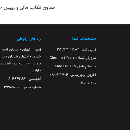
معاون نظارت مالی و رییس خ
مشخصات شما
راه های ارتباطی
آی‌پی شما:
216.73.217.84
آدرس: تهران - میدان امام
خمینی- انتهای خیابان باب
مرورگر شما:
131.0.0.0 Chrome
همایون- وزارت امور اقتصاد
سیستم‌عامل شما:
Mac OS
دارایی
آخرین بروزرسانی:
۱۴۰۴-۰۶-۰۸
کدپستی: ۱۱۱۴۹۴۳۶۶۱
بازدید:
130
شماره تماس : 39909000