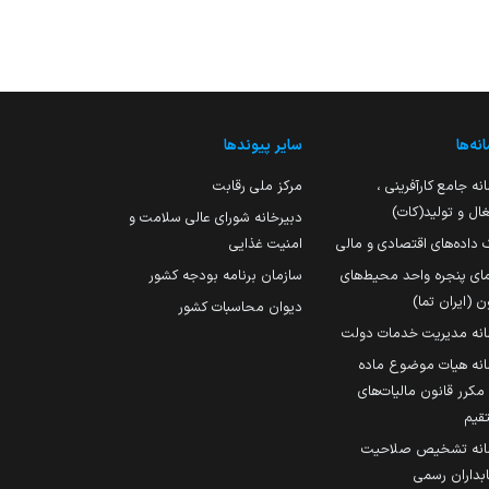
نه‌ها
سایر پیوندها
نه جامع کارآفرینی ،
مرکز ملی رقابت
ال و تولید(کات)
دبیرخانه شورای عالی سلامت و
 داده‌های اقتصادی و مالی
امنیت غذایی
مای پنجره واحد محیط‌های
سازمان برنامه بودجه کشور
ن (ایران تما)
دیوان محاسبات کشور
انه مدیریت خدمات دولت
نه هیات موضوع ماده
251 مکرر قانون مالیات‌های
قیم
انه تشخیص صلاحیت
داران رسمی