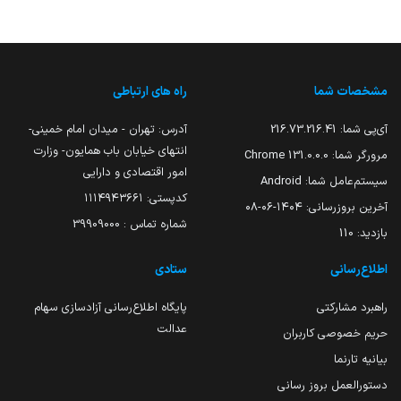
مشخصات شما
راه های ارتباطی
آی‌پی شما:
216.73.216.41
آدرس: تهران - میدان امام خمینی-
انتهای خیابان باب همایون- وزارت
مرورگر شما:
131.0.0.0 Chrome
امور اقتصادی و دارایی
سیستم‌عامل شما:
Android
کدپستی: ۱۱۱۴۹۴۳۶۶۱
آخرین بروزرسانی:
۱۴۰۴-۰۶-۰۸
شماره تماس : 39909000
بازدید:
110
اطلاع‌رسانی
ستادی
راهبرد مشارکتی
پایگاه اطلاع‌رسانی آزادسازی سهام
عدالت
حریم خصوصی کاربران
بیانیه تارنما
دستورالعمل بروز رسانی