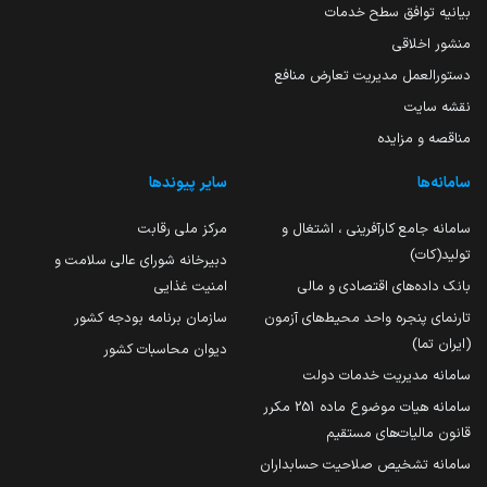
بیانیه توافق سطح خدمات
منشور اخلاقی
دستورالعمل مدیریت تعارض منافع
نقشه سایت
مناقصه و مزایده
سامانه‌ها
سایر پیوندها
سامانه جامع کارآفرینی ، اشتغال و
مرکز ملی رقابت
تولید(کات)
دبیرخانه شورای عالی سلامت و
بانک داده‌های اقتصادی و مالی
امنیت غذایی
تارنمای پنجره واحد محیط‌های آزمون
سازمان برنامه بودجه کشور
(ایران تما)
دیوان محاسبات کشور
سامانه مدیریت خدمات دولت
سامانه هیات موضوع ماده 251 مکرر
قانون مالیات‌های مستقیم
سامانه تشخیص صلاحیت حسابداران