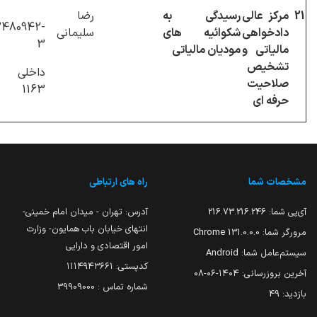
21
مرکز عالی
رسیدگی به
رضا
480942-
دادخواهی
شکوائیه های
سلیمانی
3
مالیاتی و
مودیان مالیاتی
تشخیص
داخلی 
صلاحیت
1163
حرفه ای
مشخصات شما
راه های ارتباطی
آی‌پی شما:
216.73.216.246
آدرس: تهران - میدان امام خمینی-
انتهای خیابان باب همایون- وزارت
مرورگر شما:
131.0.0.0 Chrome
امور اقتصادی و دارایی
سیستم‌عامل شما:
Android
کدپستی: ۱۱۱۴۹۴۳۶۶۱
آخرین بروزرسانی:
۱۴۰۴-۰۶-۰۸
شماره تماس : 39909000
بازدید:
49