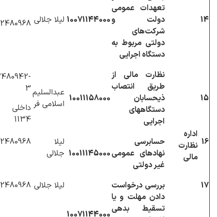
تعهدات عمومی
14
دولت و
10071144000
لیلا جلالی
2480968
شرکت‌های
دولتی مربوط به
دستگاه اجرایی
نظارت مالی از
480942-
طریق انتصاب
3
عبدالسلیم
15
ذیحسابان
10011158000
اسلامی فر
داخلی 
دستگاههای
1134
اجرایی
اداره
16
حسابرسی
لیلا
2480968
نظارت
نهادهای عمومی
10011145000
جلالی
مالی
غیر دولتی
17
بررسی درخواست
لیلا جلالی
2480968
دادن مهلت و یا
تسقیط بدهی
10071144000