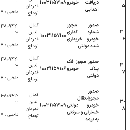
3
دریافت خودرو
10031157108
5
قدردان
اهدایی
داخلی : 1127
توماج
صدور مجوز
کمال
480942-
3-
شماره گذاری
الدین
3
10031157100
6
خودرو خریداری
قدردان
داخلی : 1127
شده دولتی
توماج
کمال
480942-
صدور مجوز فک
3-
الدین
3
پلاک خودرو
10031157106
7
قدردان
دولتی
داخلی : 1127
توماج
صدور
کمال
480942-
مجوزانتقال
3-
الدین
3
خودرو دولتی
10031157109
8
قدردان
خسارتی و سرقتی
داخلی : 1127
توماج
به بیمه