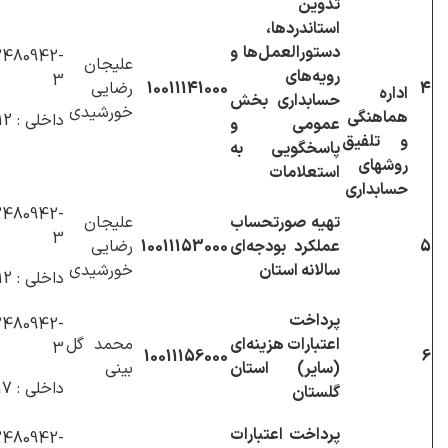
تدوین
استاندردها،
دستورالعمل‌ها و
480942-
علیجان
رویه‌های
3
4
10011141000
رضایی
اداره
حسابداری بخش
خورشیدی
هماهنگی
داخلی : 1112
عمومی و
و تلفیق
پاسخگویی به
روشهای
استعلامات
حسابداری
480942-
تهیه صورتحساب
علیجان
3
5
عملکرد بودجه‌ای
10011153000
رضایی
سالانه استان
خورشیدی
داخلی : 1112
پرداخت
480942-
اعتبارات هزینه‌ای
محمد گل
3
10011156000
6
(سایر) استان
بینی
داخلی : 1217
گلستان
پرداخت اعتبارات
480942-