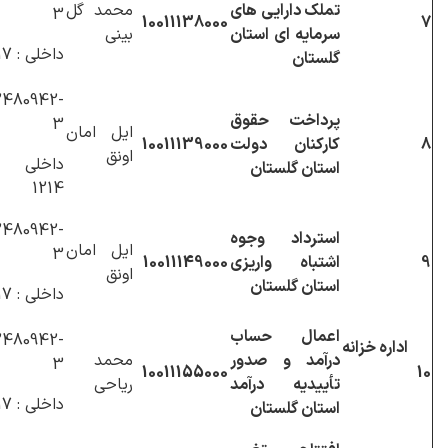
تملک دارایی های
محمد گل
3
10011138000
7
سرمایه ای استان
بینی
داخلی : 1217
گلستان
480942-
پرداخت حقوق
3
ایل امان
8
کارکنان دولت
10011139000
اونق
داخلی 
استان گلستان
1214
480942-
استرداد وجوه
ایل امان
3
9
اشتباه واریزی
10011149000
اونق
استان گلستان
داخلی : 1217
اعمال حساب
480942-
اداره خزانه
درآمد و صدور
محمد
3
10011155000
10
تأییدیه درآمد
ریاحی
داخلی : 1217
استان گلستان