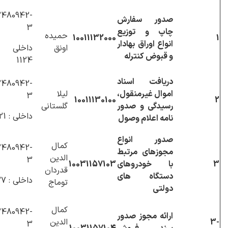
480942-
صدور سفارش
3
چاپ و توزیع
حمیده
10011132000
1
انواع اوراق بهادار
اونق
داخلی 
و قبوض کنترله
1124
دریافت اسناد
480942-
اموال غیرمنقول،
لیلا
3
10011130100
2
رسیدگی و صدور
گلستانی
داخلی : 1121
نامه اعلام وصول
صدور انواع
کمال
480942-
مجوزهای مرتبط
الدین
3
3
با خودروهای
10031157103
قدردان
دستگاه های
داخلی : 1127
توماج
دولتی
کمال
480942-
ارائه مجوز صدور
3-
الدین
3