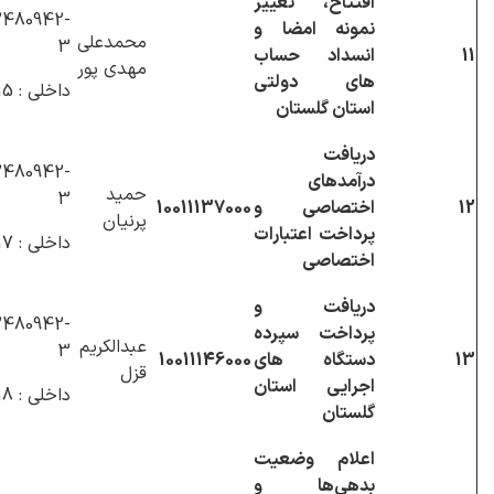
افتتاح، تغییر
480942-
نمونه امضا و
محمدعلی
3
11
انسداد حساب
مهدی پور
های دولتی
داخلی : 1215
استان گلستان
دریافت
480942-
درآمدهای
حمید
3
12
اختصاصی و
10011137000
پرنیان
پرداخت اعتبارات
داخلی : 1217
اختصاصی
دریافت و
480942-
پرداخت سپرده
عبدالکریم
3
13
دستگاه های
10011146000
قزل
اجرایی استان
داخلی : 1218
گلستان
اعلام وضعیت
بدهی‌ها و