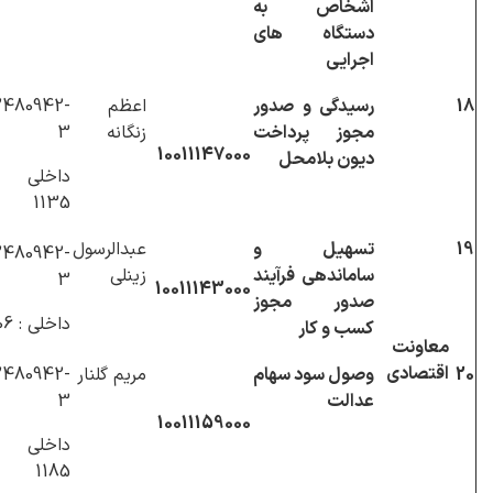
اشخاص به
دستگاه های
اجرایی
18
رسیدگی و صدور
اعظم
480942-
مجوز پرداخت
زنگانه
3
10011147000
دیون بلامحل
داخلی 
1135
19
تسهیل و
عبدالرسول
480942-
ساماندهی فرآیند
زینلی
3
10011143000
صدور مجوز
داخلی : 1206
کسب و کار
معاونت
اقتصادی
20
وصول سود سهام
مریم گلنار
480942-
عدالت
3
10011159000
داخلی 
1185