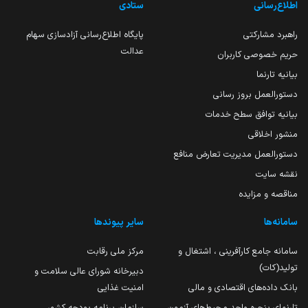
اطلاع‌رسانی
ستادی
راهبرد مشارکتی
پایگاه اطلاع‌رسانی آزادسازی سهام
عدالت
حریم خصوصی کاربران
بیانیه تارنما
دستورالعمل بروز رسانی
بیانیه توافق سطح خدمات
منشور اخلاقی
دستورالعمل مدیریت تعارض منافع
نقشه سایت
مناقصه و مزایده
سامانه‌ها
سایر پیوندها
سامانه جامع کارآفرینی ، اشتغال و
مرکز ملی رقابت
تولید(کات)
دبیرخانه شورای عالی سلامت و
بانک داده‌های اقتصادی و مالی
امنیت غذایی
تارنمای پنجره واحد محیط‌های آزمون
سازمان برنامه بودجه کشور