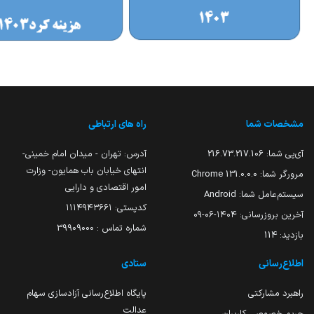
مشخصات شما
راه های ارتباطی
آی‌پی شما:
216.73.217.106
آدرس: تهران - میدان امام خمینی-
انتهای خیابان باب همایون- وزارت
مرورگر شما:
131.0.0.0 Chrome
امور اقتصادی و دارایی
سیستم‌عامل شما:
Android
کدپستی: ۱۱۱۴۹۴۳۶۶۱
آخرین بروزرسانی:
۱۴۰۴-۰۶-۰۹
شماره تماس : 39909000
بازدید:
114
اطلاع‌رسانی
ستادی
راهبرد مشارکتی
پایگاه اطلاع‌رسانی آزادسازی سهام
عدالت
حریم خصوصی کاربران