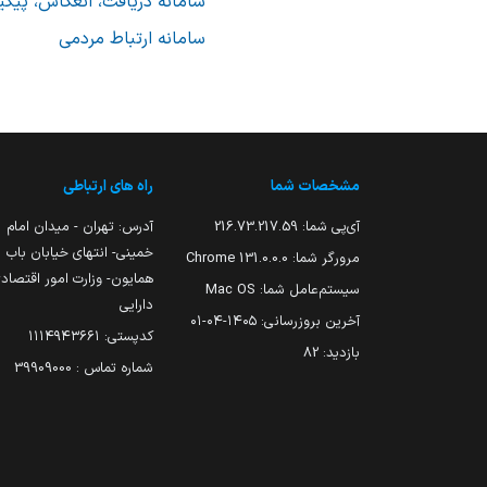
سامانه دریافت، انعکاس، پیگ
سامانه ارتباط مردمی
مشخصات شما
راه های ارتباطی
آی‌پی شما:
216.73.217.59
آدرس: تهران - میدان امام
خمینی- انتهای خیابان باب
مرورگر شما:
131.0.0.0 Chrome
همایون- وزارت امور اقتصاد
سیستم‌عامل شما:
Mac OS
دارایی
آخرین بروزرسانی:
۱۴۰۵-۰۴-۰۱
کدپستی: ۱۱۱۴۹۴۳۶۶۱
بازدید:
82
شماره تماس : 39909000