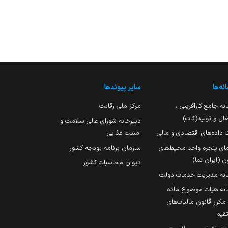
نه‌ها
سایر پیوندها
نه جامع کارآفرینی ،
مرکز ملی رقابت
ال و تولید(کات)
دبیرخانه شورای عالی سلامت و
 داده‌های اقتصادی و مالی
امنیت غذایی
مای پنجره واحد محیط‌های
سازمان برنامه بودجه کشور
ن (ایران تما)
دیوان محاسبات کشور
انه مدیریت خدمات دولت
نه هیات موضوع ماده
251 مکرر قانون مالیات‌های
قیم