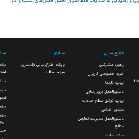
یری و رسیدگی به شکایات متقاضیان صدور مجوزهای کسب و کار
اطلاع‌رسانی
ستادی
ساما
راهبرد مشارکتی
پایگاه اطلاع‌رسانی آزادسازی
ساما
سهام عدالت
اشتغ
حریم خصوصی کاربران
ی و
بانک
بیانیه تارنما
تارن
دستورالعمل بروز رسانی
آزمو
بیانیه توافق سطح خدمات
سام
منشور اخلاقی
ساما
دستورالعمل مدیریت تعارض
منافع
مست
نقشه سایت