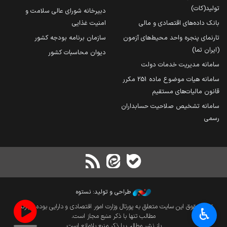
تولید(کات)
دبیرخانه شورای عالی سلامت و
بانک داده‌های اقتصادی و مالی
امنیت غذایی
تارنمای پنجره واحد محیط‌های آزمون
سازمان برنامه بودجه کشور
(ایران تما)
دیوان محاسبات کشور
سامانه مدیریت خدمات دولت
سامانه هیات موضوع ماده 251 مکرر
قانون مالیات‌های مستقیم
سامانه تشخیص صلاحیت حسابداران
رسمی
طراحی و تولید: نستوه
تمام حقوق این سایت متعلق به پورتال وزارت امور اقتصادی و دارایی بوده و بازنشر
♿︎
مطالب تنها با ذکر منبع مجاز است.
باز نشر مطالب با ذکر منبع بلامانع است.