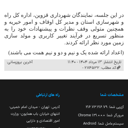
در این جلسه، نمایندگان شهرداری قزوین، اداره کل راه
و شهرسازی استان و مدیر کل اوقاف و امور خیریه و
همچنین متولی وقف نظرات و پیشنهادات خود را به
منظور تسریع در فرآیند تغییر کاربری و مولد سازی
زمین مورد نظر ارائه کردند.
(اعداد ارائه شده یک و نیم و دو و نیم همت می باشند)
تاریخ انتشار: ۱۳ مرداد ۱۴۰۴ - ۱۱:۴۰
آخرین بروزرسانی:
کد مطلب: 284532 -
مشخصات شما
راه های ارتباطی
آی‌پی شما:
216.73.216.79
آدرس: تهران - میدان امام خمینی-
انتهای خیابان باب همایون- وزارت
مرورگر شما:
131.0.0.0 Chrome
امور اقتصادی و دارایی
سیستم‌عامل شما:
Android