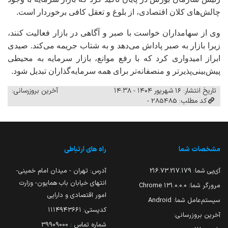
چالش‌های کلان اقتصادی، از بلوغ و تعقل کافی برخوردار است.
وی از سهامداران خواست با صبر و آگاهی در بازار فعالیت کنند،
زیرا بازار به صبر پاداش می‌دهد و به شتاب جریمه می‌کند. صیدی
ابراز امیدواری کرد که با رفع موانع، بازار سرمایه به محیطی
پیش‌بینی‌پذیرتر و منصفانه‌تر برای همه سرمایه‌گذاران تبدیل شود.
تاریخ انتشار: ۱۶ شهریور ۱۴۰۴ - ۱۴:۳۸
آخرین بروزرسانی:
کد مطلب: 285485 -
مشخصات شما
راه های ارتباطی
آی‌پی شما:
216.73.217.179
آدرس: تهران - میدان امام خمینی-
انتهای خیابان باب همایون- وزارت
مرورگر شما:
131.0.0.0 Chrome
امور اقتصادی و دارایی
سیستم‌عامل شما:
Android
کدپستی: ۱۱۱۴۹۴۳۶۶۱
آخرین بروزرسانی:
شماره تماس : 39909000