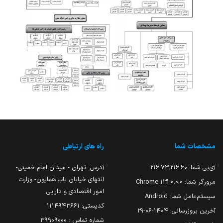
مشخصات شما
راه های ارتباطی
آی‌پی شما:
216.73.216.60
آدرس: تهران - میدان امام خمینی-
انتهای خیابان باب همایون- وزارت
مرورگر شما:
131.0.0.0 Chrome
امور اقتصادی و دارایی
سیستم‌عامل شما:
Android
کدپستی: ۱۱۱۴۹۴۳۶۶۱
آخرین بروزرسانی:
۱۴۰۴-۰۶-۲۹
شماره تماس : 39909000