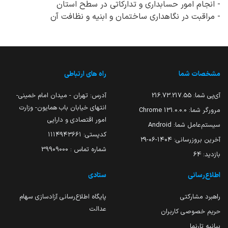
- انجام امور حسابداری و تدارکاتی در سطح استان
- مراقبت در نگاهداری ساختمان و ابنیه و نظافت آن
مشخصات شما
راه های ارتباطی
آی‌پی شما:
216.73.217.55
آدرس: تهران - میدان امام خمینی-
انتهای خیابان باب همایون- وزارت
مرورگر شما:
131.0.0.0 Chrome
امور اقتصادی و دارایی
سیستم‌عامل شما:
Android
کدپستی: ۱۱۱۴۹۴۳۶۶۱
آخرین بروزرسانی:
۱۴۰۴-۰۶-۲۹
شماره تماس : 39909000
بازدید:
64
اطلاع‌رسانی
ستادی
راهبرد مشارکتی
پایگاه اطلاع‌رسانی آزادسازی سهام
عدالت
حریم خصوصی کاربران
بیانیه تارنما