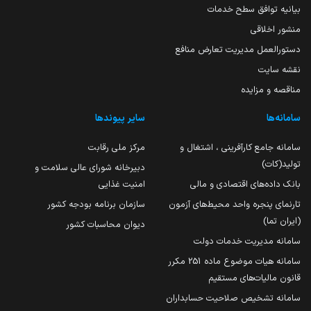
بیانیه توافق سطح خدمات
منشور اخلاقی
دستورالعمل مدیریت تعارض منافع
نقشه سایت
مناقصه و مزایده
سامانه‌ها
سایر پیوندها
سامانه جامع کارآفرینی ، اشتغال و
مرکز ملی رقابت
تولید(کات)
دبیرخانه شورای عالی سلامت و
بانک داده‌های اقتصادی و مالی
امنیت غذایی
تارنمای پنجره واحد محیط‌های آزمون
سازمان برنامه بودجه کشور
(ایران تما)
دیوان محاسبات کشور
سامانه مدیریت خدمات دولت
سامانه هیات موضوع ماده 251 مکرر
قانون مالیات‌های مستقیم
سامانه تشخیص صلاحیت حسابداران