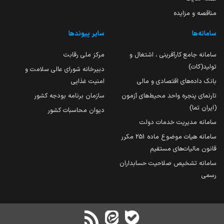
مناقصه و مزایده
سامانه‌ها
سایر پیوندها
سامانه جامع کارآفرینی ، اشتغال و
مرکز ملی رقابت
تولید(کات)
دبیرخانه شورای عالی سلامت و
بانک داده‌های اقتصادی و مالی
امنیت غذایی
تارنمای پنجره واحد محیط‌های آزمون
سازمان برنامه بودجه کشور
(ایران تما)
دیوان محاسبات کشور
سامانه مدیریت خدمات دولت
سامانه هیات موضوع ماده 251 مکرر
قانون مالیات‌های مستقیم
سامانه تشخیص صلاحیت حسابداران
رسمی