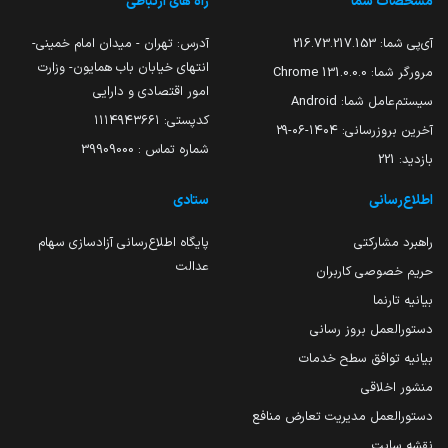
مشخصات شما
راه های ارتباطی
آی‌پی شما:
216.73.217.153
آدرس: تهران - میدان امام خمینی-
انتهای خیابان باب همایون- وزارت
مرورگر شما:
131.0.0.0 Chrome
امور اقتصادی و دارایی
سیستم‌عامل شما:
Android
کدپستی: ۱۱۱۴۹۴۳۶۶۱
آخرین بروزرسانی:
۱۴۰۴-۰۶-۲۹
شماره تماس : 39909000
بازدید:
221
اطلاع‌رسانی
ستادی
راهبرد مشارکتی
پایگاه اطلاع‌رسانی آزادسازی سهام
عدالت
حریم خصوصی کاربران
بیانیه تارنما
دستورالعمل بروز رسانی
بیانیه توافق سطح خدمات
منشور اخلاقی
دستورالعمل مدیریت تعارض منافع
نقشه سایت