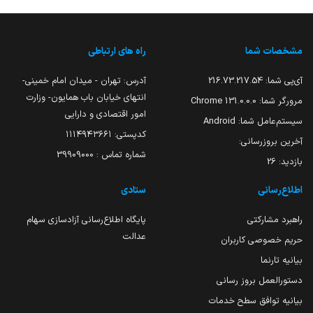
مشخصات شما
راه های ارتباطی
آی‌پی شما:
216.73.217.54
آدرس: تهران - میدان امام خمینی-
انتهای خیابان باب همایون- وزارت
مرورگر شما:
131.0.0.0 Chrome
امور اقتصادی و دارایی
سیستم‌عامل شما:
Android
کدپستی: ۱۱۱۴۹۴۳۶۶۱
آخرین بروزرسانی:
شماره تماس : 39909000
بازدید:
26
اطلاع‌رسانی
ستادی
راهبرد مشارکتی
پایگاه اطلاع‌رسانی آزادسازی سهام
عدالت
حریم خصوصی کاربران
بیانیه تارنما
دستورالعمل بروز رسانی
بیانیه توافق سطح خدمات