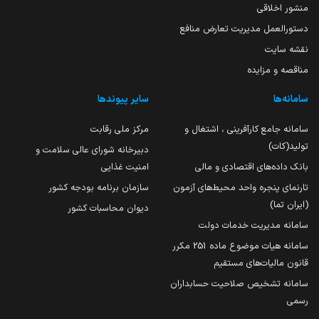
منشور اخلاقی
دستورالعمل مدیریت تعارض منافع
نقشه سایت
مناقصه و مزایده
سامانه‌ها
سایر پیوندها
سامانه جامع کارآفرینی ، اشتغال و
مرکز ملی رقابت
تولید(کات)
دبیرخانه شورای عالی سلامت و
بانک داده‌های اقتصادی و مالی
امنیت غذایی
تارنمای پنجره واحد محیط‌های آزمون
سازمان برنامه بودجه کشور
(ایران تما)
دیوان محاسبات کشور
سامانه مدیریت خدمات دولت
سامانه هیات موضوع ماده 251 مکرر
قانون مالیات‌های مستقیم
سامانه تشخیص صلاحیت حسابداران
رسمی