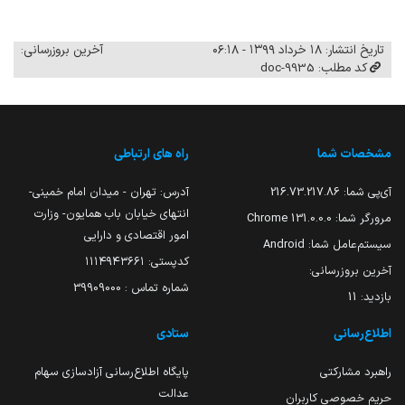
تاریخ انتشار: ۱۸ خرداد ۱۳۹۹ - ۰۶:۱۸
آخرین بروزرسانی:
کد مطلب: 9935-doc
مشخصات شما
راه های ارتباطی
آی‌پی شما:
216.73.217.86
آدرس: تهران - میدان امام خمینی-
انتهای خیابان باب همایون- وزارت
مرورگر شما:
131.0.0.0 Chrome
امور اقتصادی و دارایی
سیستم‌عامل شما:
Android
کدپستی: ۱۱۱۴۹۴۳۶۶۱
آخرین بروزرسانی:
شماره تماس : 39909000
بازدید:
11
اطلاع‌رسانی
ستادی
راهبرد مشارکتی
پایگاه اطلاع‌رسانی آزادسازی سهام
عدالت
حریم خصوصی کاربران