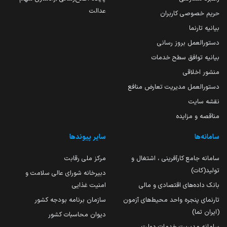
عدالت
حریم خصوصی کاربران
بیانیه تارنما
دستورالعمل بروز رسانی
بیانیه توافق سطح خدمات
منشور اخلاقی
دستورالعمل مدیریت تعارض منافع
نقشه سایت
مناقصه و مزایده
سامانه‌ها
سایر پیوندها
سامانه جامع کارآفرینی ، اشتغال و
مرکز ملی رقابت
تولید(کات)
دبیرخانه شورای عالی سلامت و
بانک داده‌های اقتصادی و مالی
امنیت غذایی
تارنمای پنجره واحد محیط‌های آزمون
سازمان برنامه بودجه کشور
(ایران تما)
دیوان محاسبات کشور
سامانه مدیریت خدمات دولت