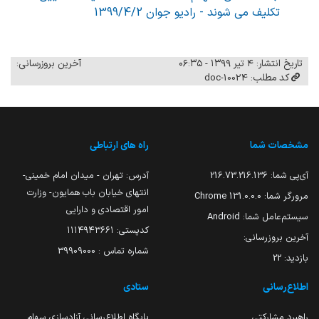
تکلیف می شوند - رادیو جوان 1399/4/2
تاریخ انتشار: ۴ تیر ۱۳۹۹ - ۰۶:۳۵
آخرین بروزرسانی:
کد مطلب: 10024-doc
مشخصات شما
راه های ارتباطی
آی‌پی شما:
216.73.216.136
آدرس: تهران - میدان امام خمینی-
انتهای خیابان باب همایون- وزارت
مرورگر شما:
131.0.0.0 Chrome
امور اقتصادی و دارایی
سیستم‌عامل شما:
Android
کدپستی: ۱۱۱۴۹۴۳۶۶۱
آخرین بروزرسانی:
شماره تماس : 39909000
بازدید:
22
اطلاع‌رسانی
ستادی
راهبرد مشارکتی
پایگاه اطلاع‌رسانی آزادسازی سهام