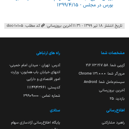
بورس در مجلس - 1399/4/15
تاریخ انتشار: ۱۸ تیر ۱۳۹۹ - ۱۱:۳۱
آخرین بروزرسانی:
کد مطلب: 10105-doc
مشخصات شما
راه های ارتباطی
آی‌پی شما:
216.73.217.58
آدرس: تهران - میدان امام خمینی-
انتهای خیابان باب همایون- وزارت
مرورگر شما:
131.0.0.0 Chrome
امور اقتصادی و دارایی
سیستم‌عامل شما:
Android
کدپستی: ۱۱۱۴۹۴۳۶۶۱
آخرین بروزرسانی:
شماره تماس : 39909000
بازدید:
25
اطلاع‌رسانی
ستادی
راهبرد مشارکتی
پایگاه اطلاع‌رسانی آزادسازی سهام