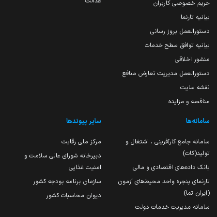
عدالت
حریم خصوصی کاربران
بیانیه تارنما
دستورالعمل بروز رسانی
بیانیه توافق سطح خدمات
منشور اخلاقی
دستورالعمل مدیریت تعارض منافع
نقشه سایت
مناقصه و مزایده
سامانه‌ها
سایر پیوندها
سامانه جامع کارآفرینی ، اشتغال و
مرکز ملی رقابت
تولید(کات)
دبیرخانه شورای عالی سلامت و
بانک داده‌های اقتصادی و مالی
امنیت غذایی
تارنمای پنجره واحد محیط‌های آزمون
سازمان برنامه بودجه کشور
(ایران تما)
دیوان محاسبات کشور
سامانه مدیریت خدمات دولت