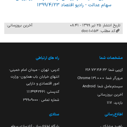
سهام عدالت - رادیو اقتصاد 1399/4/23
تاریخ انتشار: ۲۵ تیر ۱۳۹۹ - ۰۸:۴۱
آخرین بروزرسانی:
کد مطلب: 10154-doc
مشخصات شما
راه های ارتباطی
آی‌پی شما:
216.73.216.23
آدرس: تهران - میدان امام خمینی-
انتهای خیابان باب همایون- وزارت
مرورگر شما:
131.0.0.0 Chrome
امور اقتصادی و دارایی
سیستم‌عامل شما:
Android
کدپستی: ۱۱۱۴۹۴۳۶۶۱
آخرین بروزرسانی:
شماره تماس : 39909000
بازدید:
117
اطلاع‌رسانی
ستادی
راهبرد مشارکتی
پایگاه اطلاع‌رسانی آزادسازی سهام