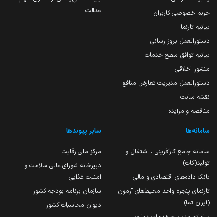
عدالت
حریم خصوصی کاربران
بیانیه تارنما
دستورالعمل بروز رسانی
بیانیه توافق سطح خدمات
منشور اخلاقی
دستورالعمل مدیریت تعارض منافع
نقشه سایت
مناقصه و مزایده
سامانه‌ها
سایر پیوندها
سامانه جامع کارآفرینی ، اشتغال و
مرکز ملی رقابت
تولید(کات)
دبیرخانه شورای عالی سلامت و
بانک داده‌های اقتصادی و مالی
امنیت غذایی
تارنمای پنجره واحد محیط‌های آزمون
سازمان برنامه بودجه کشور
(ایران تما)
دیوان محاسبات کشور
سامانه مدیریت خدمات دولت