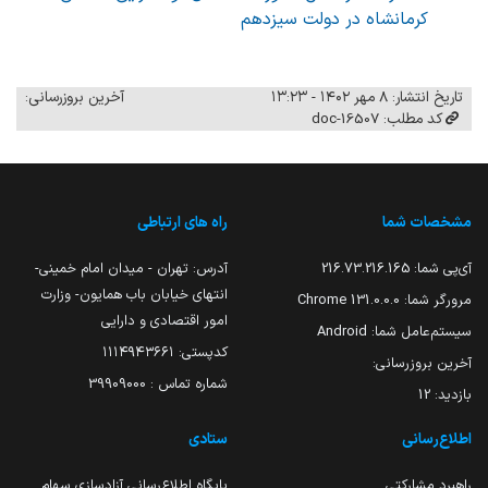
کرمانشاه در دولت سیزدهم
تاریخ انتشار: ۸ مهر ۱۴۰۲ - ۱۳:۲۳
آخرین بروزرسانی:
کد مطلب: 16507-doc
مشخصات شما
راه های ارتباطی
آی‌پی شما:
216.73.216.165
آدرس: تهران - میدان امام خمینی-
انتهای خیابان باب همایون- وزارت
مرورگر شما:
131.0.0.0 Chrome
امور اقتصادی و دارایی
سیستم‌عامل شما:
Android
کدپستی: ۱۱۱۴۹۴۳۶۶۱
آخرین بروزرسانی:
شماره تماس : 39909000
بازدید:
12
اطلاع‌رسانی
ستادی
راهبرد مشارکتی
پایگاه اطلاع‌رسانی آزادسازی سهام