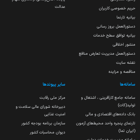
عدالت
حریم خصوصی کاربران
بیانیه تارنما
دستورالعمل بروز رسانی
بیانیه توافق سطح خدمات
منشور اخلاقی
دستورالعمل مدیریت تعارض منافع
نقشه سایت
مناقصه و مزایده
سامانه‌ها
سایر پیوندها
سامانه جامع کارآفرینی ، اشتغال و
مرکز ملی رقابت
تولید(کات)
دبیرخانه شورای عالی سلامت و
بانک داده‌های اقتصادی و مالی
امنیت غذایی
تارنمای پنجره واحد محیط‌های آزمون
سازمان برنامه بودجه کشور
(ایران تما)
دیوان محاسبات کشور
سامانه مدیریت خدمات دولت