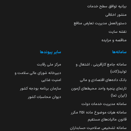
بیانیه توافق سطح خدمات
منشور اخلاقی
دستورالعمل مدیریت تعارض منافع
نقشه سایت
مناقصه و مزایده
سامانه‌ها
سایر پیوندها
سامانه جامع کارآفرینی ، اشتغال و
مرکز ملی رقابت
تولید(کات)
دبیرخانه شورای عالی سلامت و
بانک داده‌های اقتصادی و مالی
امنیت غذایی
تارنمای پنجره واحد محیط‌های آزمون
سازمان برنامه بودجه کشور
(ایران تما)
دیوان محاسبات کشور
سامانه مدیریت خدمات دولت
سامانه هیات موضوع ماده 251 مکرر
قانون مالیات‌های مستقیم
سامانه تشخیص صلاحیت حسابداران