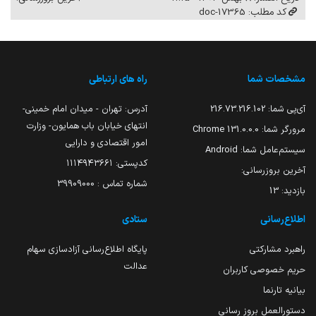
کد مطلب: 17365-doc
مشخصات شما
راه های ارتباطی
آی‌پی شما:
216.73.216.102
آدرس: تهران - میدان امام خمینی-
انتهای خیابان باب همایون- وزارت
مرورگر شما:
131.0.0.0 Chrome
امور اقتصادی و دارایی
سیستم‌عامل شما:
Android
کدپستی: ۱۱۱۴۹۴۳۶۶۱
آخرین بروزرسانی:
شماره تماس : 39909000
بازدید:
13
اطلاع‌رسانی
ستادی
راهبرد مشارکتی
پایگاه اطلاع‌رسانی آزادسازی سهام
عدالت
حریم خصوصی کاربران
بیانیه تارنما
دستورالعمل بروز رسانی