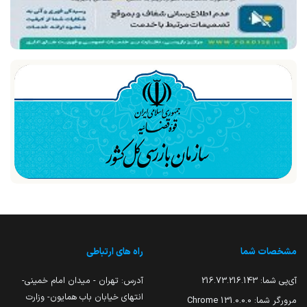
مشخصات شما
راه های ارتباطی
آی‌پی شما:
216.73.216.143
آدرس: تهران - میدان امام خمینی-
انتهای خیابان باب همایون- وزارت
مرورگر شما:
131.0.0.0 Chrome