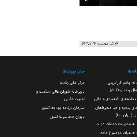
Play
کد مطلب: 637026
نه‌ها
سایر پیوندها
نه جامع کارآفرینی ،
مرکز ملی رقابت
ال و تولید(کات)
دبیرخانه شورای عالی سلامت و
 داده‌های اقتصادی و مالی
امنیت غذایی
مای پنجره واحد محیط‌های
سازمان برنامه بودجه کشور
ن (ایران تما)
دیوان محاسبات کشور
انه مدیریت خدمات دولت
نه هیات موضوع ماده