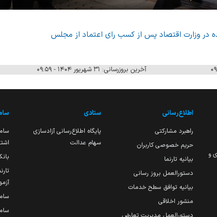
Mute
ه در وزارت اقتصاد پس از کسب رای اعتماد از مجلس
آخرین بروزرسانی: ۳۱ شهریور ۱۴۰۴ - ۰۹:۵۹
اطلاع‌رسانی
ستادی
ساما
راهبرد مشارکتی
پایگاه اطلاع‌رسانی آزادسازی
ساما
سهام عدالت
اشتغ
حریم خصوصی کاربران
ی و
بانک
بیانیه تارنما
تارن
دستورالعمل بروز رسانی
آزمو
بیانیه توافق سطح خدمات
سام
منشور اخلاقی
ساما
دستورالعمل مدیریت تعارض