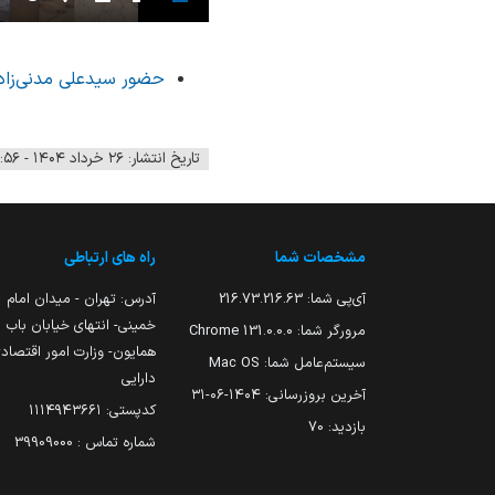
Settings
PIP
Enter
Download
fullscreen
حضور سیدعلی مدنی‌زاد
تاریخ انتشار: ۲۶ خرداد ۱۴۰۴ - ۰۹:۵۶
مشخصات شما
راه های ارتباطی
آی‌پی شما:
216.73.216.63
آدرس: تهران - میدان امام
خمینی- انتهای خیابان باب
مرورگر شما:
131.0.0.0 Chrome
همایون- وزارت امور اقتصاد
سیستم‌عامل شما:
Mac OS
دارایی
آخرین بروزرسانی:
۱۴۰۴-۰۶-۳۱
کدپستی: ۱۱۱۴۹۴۳۶۶۱
بازدید:
70
شماره تماس : 39909000