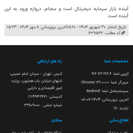
آینده بازار سرمایه دیجیتال است و سجام، دروازه ورود به این
آینده است.
تاریخ انتشار: ۳۰ شهریور ۱۴۰۴ - ۱۵:۲۰
آخرین بروزرسانی: ۸ مهر ۱۴۰۴ - ۱۵:۲۳
کد مطلب: 639542
مشخصات شما
راه های ارتباطی
آی‌پی شما:
216.73.216.6
آدرس: تهران - میدان امام خمینی-
انتهای خیابان باب همایون- وزارت
مرورگر شما:
131.0.0.0 Chrome
امور اقتصادی و دارایی
سیستم‌عامل شما:
Android
کدپستی: ۱۱۱۴۹۴۳۶۶۱
آخرین بروزرسانی:
۱۴۰۴-۰۷-۰۸
شماره تماس : 39909000
بازدید:
18
اطلاع‌رسانی
ستادی
راهبرد مشارکتی
پایگاه اطلاع‌رسانی آزادسازی سهام