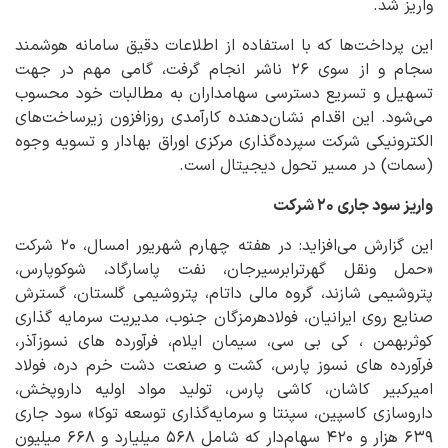
واریز شد.
این پرداخت‌ها که با استفاده از اطلاعات دقیق سامانه هوشمند
سجام و از سوی ۲۶ ناشر انجام گرفت، گامی مهم در جهت
تسهیل و تسریع دسترسی سهامداران به مطالبات خود محسوب
می‌شود. این اقدام نشان‌دهنده کارآمدی روزافزون زیرساخت‌های
الکترونیکی شرکت سپرده‌گذاری مرکزی اوراق بهادار و تسویه وجوه
(سمات) در مسیر تحول دیجیتال است.
واریز سود جاری ۲۰ شرکت
این گزارش می‌افزاید: در هفته چهارم شهریور امسال، ۲۰ شرکت
«حمل ونقل گهرترابرسیرجان، نفت پاسارگاد، شوکوپارس،
پتروشیمی شازند، گروه مالی داتام، پتروشیمی گلستان، گسترش
صنایع روی ایرانیان، فولادهرمزگان جنوب، مدیریت سرمایه گذاری
کوثربهمن ، کی بی سی، سیمان ایلام، فرآورده های نسوزآذر،
فرآورده های نسوز پارس، کشت و صنعت دشت خرم دره، فولاد
امیرکبیر کاشان، کاشی پارس، تولید مواد اولیه داروپخش،
داروسازی کاسپین، سپنتا و سرمایه‌گذاری توسعه توکا» سود جاری
۶۳۹ هزار و ۴۲۰ سهام‌دار که شامل ۵۶۸ میلیارد و ۶۶۸ میلیون