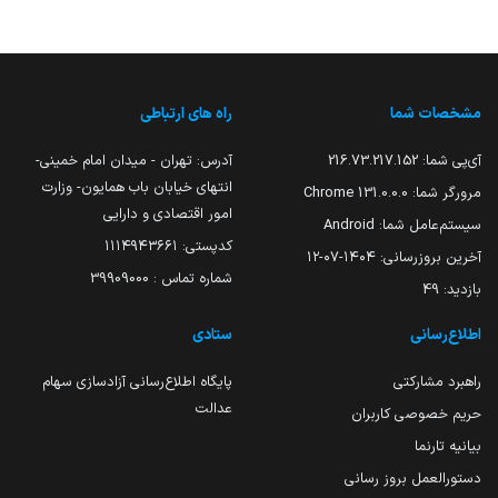
مشخصات شما
راه های ارتباطی
آی‌پی شما:
216.73.217.152
آدرس: تهران - میدان امام خمینی-
انتهای خیابان باب همایون- وزارت
مرورگر شما:
131.0.0.0 Chrome
امور اقتصادی و دارایی
سیستم‌عامل شما:
Android
کدپستی: ۱۱۱۴۹۴۳۶۶۱
آخرین بروزرسانی:
۱۴۰۴-۰۷-۱۲
شماره تماس : 39909000
بازدید:
49
اطلاع‌رسانی
ستادی
راهبرد مشارکتی
پایگاه اطلاع‌رسانی آزادسازی سهام
عدالت
حریم خصوصی کاربران
بیانیه تارنما
دستورالعمل بروز رسانی