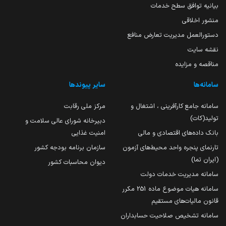
بیانیه توافق سطح خدمات
منشور اخلاقی
دستورالعمل مدیریت تعارض منافع
نقشه سایت
مناقصه و مزایده
سامانه‌ها
سایر پیوندها
سامانه جامع کارآفرینی ، اشتغال و
مرکز ملی رقابت
تولید(کات)
دبیرخانه شورای عالی سلامت و
بانک داده‌های اقتصادی و مالی
امنیت غذایی
تارنمای پنجره واحد محیط‌های آزمون
سازمان برنامه بودجه کشور
(ایران تما)
دیوان محاسبات کشور
سامانه مدیریت خدمات دولت
سامانه هیات موضوع ماده 251 مکرر
قانون مالیات‌های مستقیم
سامانه تشخیص صلاحیت حسابداران