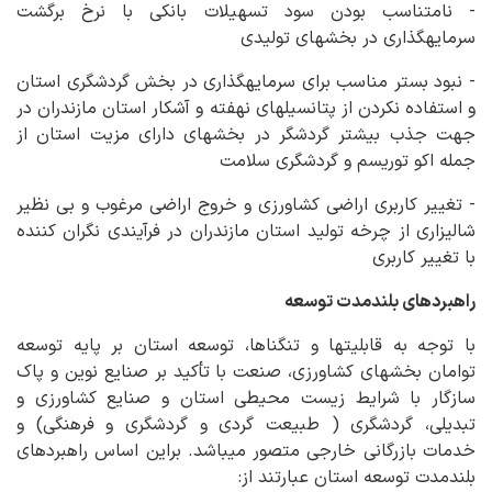
- نامتناسب بودن سود تسهیلات بانکی با نرخ برگشت
سرمایه‏گذاری در بخش‏های تولیدی
- نبود بستر مناسب برای سرمایه‏گذاری در بخش گردشگری استان
و استفاده نکردن از پتانسیل‏های نهفته و آشکار استان مازندران در
جهت جذب بیشتر گردشگر در بخش‏های دارای مزیت استان از
جمله اکو توریسم و گردشگری سلامت
- تغییر کاربری اراضی کشاورزی و خروج اراضی مرغوب و بی نظیر
شالیزاری از چرخه تولید استان مازندران در فرآیندی نگران کننده
با تغییر کاربری
راهبردهای بلندمدت توسعه
با توجه به قابلیت‏ها و تنگناها، توسعه استان بر پایه توسعه
توامان بخش‏های کشاورزی، صنعت با تأکید بر صنایع نوین و پاک
سازگار با شرایط زیست محیطی استان و صنایع کشاورزی و
تبدیلی، گردشگری ( طبیعت گردی و گردشگری و فرهنگی) و
خدمات بازرگانی خارجی متصور می‏باشد. براین اساس راهبردهای
بلندمدت توسعه استان عبارتند از: