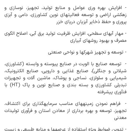
- افزایش بهره وری عوامل و منابع تولید، تجهیز، نوسازی و
زهکشی اراضی و توسعه فعالیت‏های نوین کشاورزی، دامی و آبزی
پروری و حفظ ذخایر آبزیان دریای خزر
- مهار آب‏های سطحی، افزایش ظرفیت تولید برق آبی، اصلاح الگوی
مصرف و بهبود روش‏های آبیاری
- توسعه و تجهیز شهرک‏ها و نواحی صنعتی
- توسعه صنایع با الویت در صنایع پیوسته و وابسته (کشاورزی،
شیلاتی و جنگلی)، صنایع غذایی و دارویی، صنایع الکترونیک،
شیمیایی و سلولزی، نساجی و پوشاک، ماشین آلات و تجهیزات
تبدیلی کشاورزی و بسته بندی و صنایع نوین و پاک (HT) با
فن‏آوری پیشرفته
- فراهم نمودن زمینه‏های مناسب سرمایه‏گذاری برای اکتشاف،
تجهیز، توسعه و بهره برداری از معادن استان و فرآوری تولیدات
معدنی
- تدوین ضوابط ویژه استفاده از عرصه‏ها و منابع طبیعی و زیست