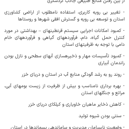
از بین رفتن منابع طبیعی جاذب گردشگری
- تغییر بی رویه کاربری، استفاده نامطلوب از اراضی کشاورزی
استان و توسعه بی رویه و گسترش افقی شهرها و روستاها
- کمبود امکانات اجرایی سیستم قرنطینه‏ای – بهداشتی در مورد
کنترل حمل گیاه، دام، فرآورده‏های گیاهی و فرآورده‏های خام
دامی با توجه به ظرفیت‏های استان
- کمبود تأسیسات مهار و ذخیره‏سازی آب‏های سطحی و نازل بودن
راندمان آبیاری
- روند رو به رشد آلودگی منابع آب در استان و دریای خزر
- بهره برداری نامناسب و بیش از ظرفیت از زیست بوم‏های آبی،
مراتع و جنگل‏های استان
- کاهش ذخایر ماهیان خاویاری و کیلکای دریای خزر
- سنتی بودن شیوه تولید
- وضعیت نابسامان مدیریت و ساماندهی پسماندها در استان