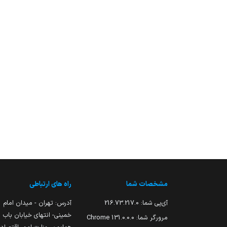
مشخصات شما
راه های ارتباطی
آی‌پی شما:
216.73.217.0
آدرس: تهران - میدان امام
خمینی- انتهای خیابان باب
مرورگر شما:
131.0.0.0 Chrome