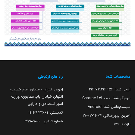
مشخصات شما
راه های ارتباطی
آی‌پی شما:
216.73.216.156
آدرس: تهران - میدان امام خمینی-
انتهای خیابان باب همایون- وزارت
مرورگر شما:
131.0.0.0 Chrome
امور اقتصادی و دارایی
سیستم‌عامل شما:
Android
کدپستی: ۱۱۱۴۹۴۳۶۶۱
آخرین بروزرسانی:
۱۴۰۴-۰۷-۱۷
شماره تماس : 39909000
بازدید:
131