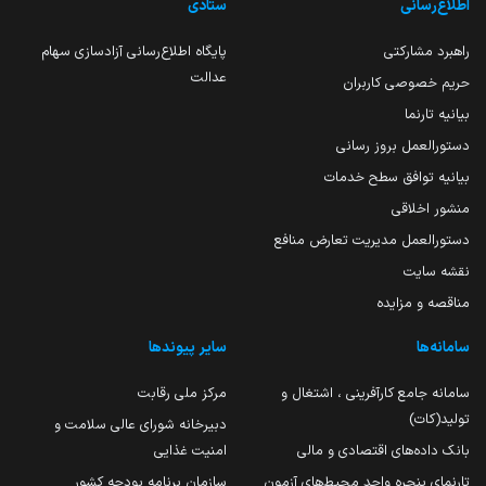
اطلاع‌رسانی
ستادی
راهبرد مشارکتی
پایگاه اطلاع‌رسانی آزادسازی سهام
عدالت
حریم خصوصی کاربران
بیانیه تارنما
دستورالعمل بروز رسانی
بیانیه توافق سطح خدمات
منشور اخلاقی
دستورالعمل مدیریت تعارض منافع
نقشه سایت
مناقصه و مزایده
سامانه‌ها
سایر پیوندها
سامانه جامع کارآفرینی ، اشتغال و
مرکز ملی رقابت
تولید(کات)
دبیرخانه شورای عالی سلامت و
بانک داده‌های اقتصادی و مالی
امنیت غذایی
تارنمای پنجره واحد محیط‌های آزمون
سازمان برنامه بودجه کشور