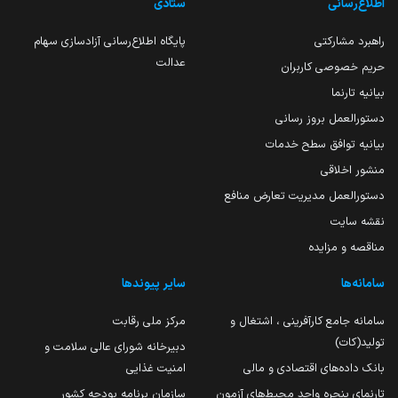
اطلاع‌رسانی
ستادی
راهبرد مشارکتی
پایگاه اطلاع‌رسانی آزادسازی سهام
عدالت
حریم خصوصی کاربران
بیانیه تارنما
دستورالعمل بروز رسانی
بیانیه توافق سطح خدمات
منشور اخلاقی
دستورالعمل مدیریت تعارض منافع
نقشه سایت
مناقصه و مزایده
سامانه‌ها
سایر پیوندها
سامانه جامع کارآفرینی ، اشتغال و
مرکز ملی رقابت
تولید(کات)
دبیرخانه شورای عالی سلامت و
بانک داده‌های اقتصادی و مالی
امنیت غذایی
تارنمای پنجره واحد محیط‌های آزمون
سازمان برنامه بودجه کشور