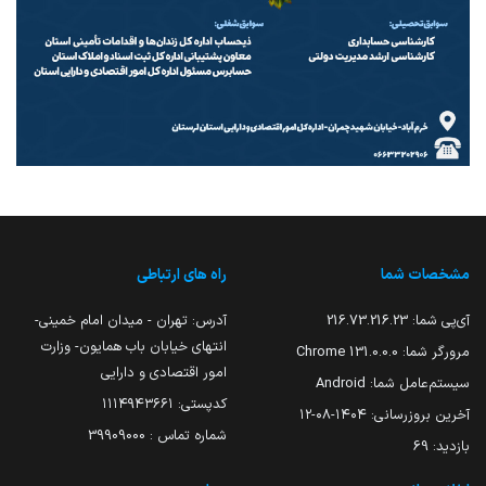
مشخصات شما
راه های ارتباطی
آی‌پی شما:
216.73.216.23
آدرس: تهران - میدان امام خمینی-
انتهای خیابان باب همایون- وزارت
مرورگر شما:
131.0.0.0 Chrome
امور اقتصادی و دارایی
سیستم‌عامل شما:
Android
کدپستی: ۱۱۱۴۹۴۳۶۶۱
آخرین بروزرسانی:
۱۴۰۴-۰۸-۱۲
شماره تماس : 39909000
بازدید:
69