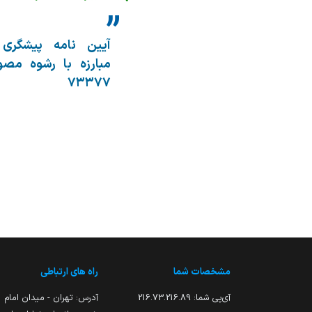
آیین نامه پیشگری
مبارزه با رشوه مصو
۷۳۳۷۷
مشخصات شما
راه های ارتباطی
آی‌پی شما:
216.73.216.89
آدرس: تهران - میدان امام