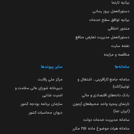
بیانیه تارنما
دستورالعمل بروز رسانی
بیانیه توافق سطح خدمات
منشور اخلاقی
دستورالعمل مدیریت تعارض منافع
نقشه سایت
مناقصه و مزایده
سامانه‌ها
سایر پیوندها
سامانه جامع کارآفرینی ، اشتغال و
مرکز ملی رقابت
تولید(کات)
دبیرخانه شورای عالی سلامت و
بانک داده‌های اقتصادی و مالی
امنیت غذایی
تارنمای پنجره واحد محیط‌های آزمون
سازمان برنامه بودجه کشور
(ایران تما)
دیوان محاسبات کشور
سامانه مدیریت خدمات دولت
سامانه هیات موضوع ماده 251 مکرر