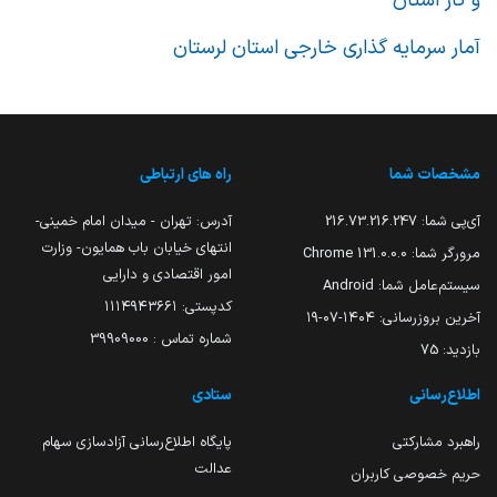
و کار استان
آمار سرمایه گذاری خارجی استان لرستان
مشخصات شما
راه های ارتباطی
آی‌پی شما:
216.73.216.247
آدرس: تهران - میدان امام خمینی-
انتهای خیابان باب همایون- وزارت
مرورگر شما:
131.0.0.0 Chrome
امور اقتصادی و دارایی
سیستم‌عامل شما:
Android
کدپستی: ۱۱۱۴۹۴۳۶۶۱
آخرین بروزرسانی:
۱۴۰۴-۰۷-۱۹
شماره تماس : 39909000
بازدید:
75
اطلاع‌رسانی
ستادی
راهبرد مشارکتی
پایگاه اطلاع‌رسانی آزادسازی سهام
عدالت
حریم خصوصی کاربران